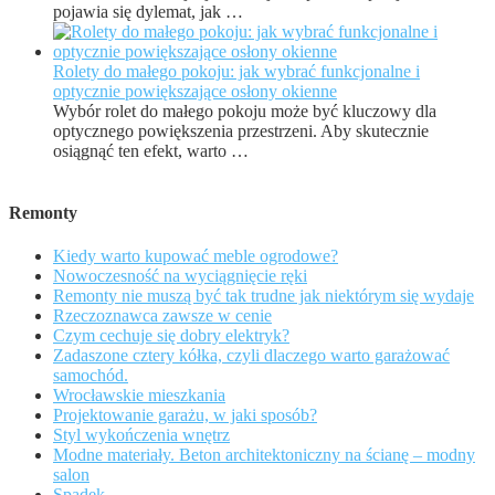
pojawia się dylemat, jak …
Rolety do małego pokoju: jak wybrać funkcjonalne i
optycznie powiększające osłony okienne
Wybór rolet do małego pokoju może być kluczowy dla
optycznego powiększenia przestrzeni. Aby skutecznie
osiągnąć ten efekt, warto …
Remonty
Kiedy warto kupować meble ogrodowe?
Nowoczesność na wyciągnięcie ręki
Remonty nie muszą być tak trudne jak niektórym się wydaje
Rzeczoznawca zawsze w cenie
Czym cechuje się dobry elektryk?
Zadaszone cztery kółka, czyli dlaczego warto garażować
samochód.
Wrocławskie mieszkania
Projektowanie garażu, w jaki sposób?
Styl wykończenia wnętrz
Modne materiały. Beton architektoniczny na ścianę – modny
salon
Spadek