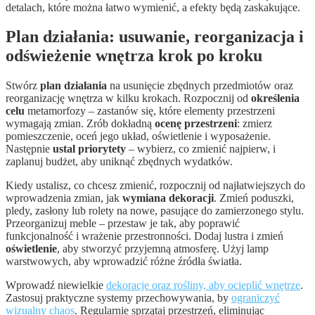
detalach, które można łatwo wymienić, a efekty będą zaskakujące.
Plan działania: usuwanie, reorganizacja i
odświeżenie wnętrza krok po kroku
Stwórz
plan działania
na usunięcie zbędnych przedmiotów oraz
reorganizację wnętrza w kilku krokach. Rozpocznij od
określenia
celu
metamorfozy – zastanów się, które elementy przestrzeni
wymagają zmian. Zrób dokładną
ocenę przestrzeni
: zmierz
pomieszczenie, oceń jego układ, oświetlenie i wyposażenie.
Następnie
ustal priorytety
– wybierz, co zmienić najpierw, i
zaplanuj budżet, aby uniknąć zbędnych wydatków.
Kiedy ustalisz, co chcesz zmienić, rozpocznij od najłatwiejszych do
wprowadzenia zmian, jak
wymiana dekoracji
. Zmień poduszki,
pledy, zasłony lub rolety na nowe, pasujące do zamierzonego stylu.
Przeorganizuj meble – przestaw je tak, aby poprawić
funkcjonalność i wrażenie przestronności. Dodaj lustra i zmień
oświetlenie
, aby stworzyć przyjemną atmosferę. Użyj lamp
warstwowych, aby wprowadzić różne źródła światła.
Wprowadź niewielkie
dekoracje oraz rośliny, aby ocieplić wnętrze
.
Zastosuj praktyczne systemy przechowywania, by
ograniczyć
wizualny chaos
. Regularnie sprzątaj przestrzeń, eliminując