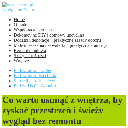
Navigation Menu
Home
O mnie
Współpraca i kontakt
Dekoracyjne DIY i domowy upcycling
Dodatki i dekoracje – praktyczne zasady doboru
Małe mieszkania i kawalerki – praktyczna aranżacja
Remont i budowa
Skrzynia różności
Wnętrze
Follow us on Twitter
Follow us on Facebook
Subscribe To Rss Feed
Follow Us On Google+
Co warto usunąć z wnętrza, by
zyskać przestrzeń i świeży
wygląd bez remontu