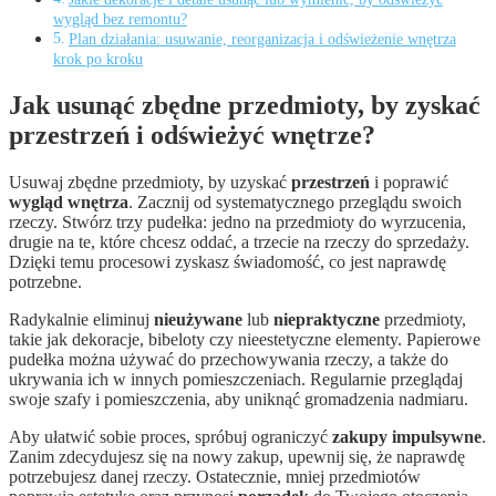
wygląd bez remontu?
Plan działania: usuwanie, reorganizacja i odświeżenie wnętrza
krok po kroku
Jak usunąć zbędne przedmioty, by zyskać
przestrzeń i odświeżyć wnętrze?
Usuwaj zbędne przedmioty, by uzyskać
przestrzeń
i poprawić
wygląd wnętrza
. Zacznij od systematycznego przeglądu swoich
rzeczy. Stwórz trzy pudełka: jedno na przedmioty do wyrzucenia,
drugie na te, które chcesz oddać, a trzecie na rzeczy do sprzedaży.
Dzięki temu procesowi zyskasz świadomość, co jest naprawdę
potrzebne.
Radykalnie eliminuj
nieużywane
lub
niepraktyczne
przedmioty,
takie jak dekoracje, bibeloty czy nieestetyczne elementy. Papierowe
pudełka można używać do przechowywania rzeczy, a także do
ukrywania ich w innych pomieszczeniach. Regularnie przeglądaj
swoje szafy i pomieszczenia, aby uniknąć gromadzenia nadmiaru.
Aby ułatwić sobie proces, spróbuj ograniczyć
zakupy impulsywne
.
Zanim zdecydujesz się na nowy zakup, upewnij się, że naprawdę
potrzebujesz danej rzeczy. Ostatecznie, mniej przedmiotów