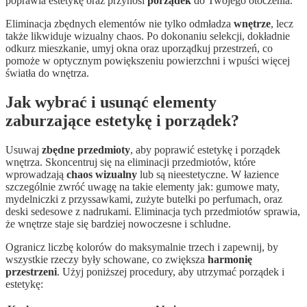
poprawia estetykę oraz przynosi
porządek
do Twojego otoczenia.
Eliminacja zbędnych elementów nie tylko odmładza
wnętrze
, lecz
także likwiduje wizualny chaos. Po dokonaniu selekcji, dokładnie
odkurz mieszkanie, umyj okna oraz uporządkuj przestrzeń, co
pomoże w optycznym powiększeniu powierzchni i wpuści więcej
światła do wnętrza.
Jak wybrać i usunąć elementy
zaburzające estetykę i porządek?
Usuwaj
zbędne przedmioty
, aby poprawić estetykę i porządek
wnętrza. Skoncentruj się na eliminacji przedmiotów, które
wprowadzają
chaos wizualny
lub są nieestetyczne. W łazience
szczególnie zwróć uwagę na takie elementy jak: gumowe maty,
mydelniczki z przyssawkami, zużyte butelki po perfumach, oraz
deski sedesowe z nadrukami. Eliminacja tych przedmiotów sprawia,
że wnętrze staje się bardziej nowoczesne i schludne.
Ogranicz liczbę kolorów do maksymalnie trzech i zapewnij, by
wszystkie rzeczy były schowane, co zwiększa
harmonię
przestrzeni
. Użyj poniższej procedury, aby utrzymać porządek i
estetykę: