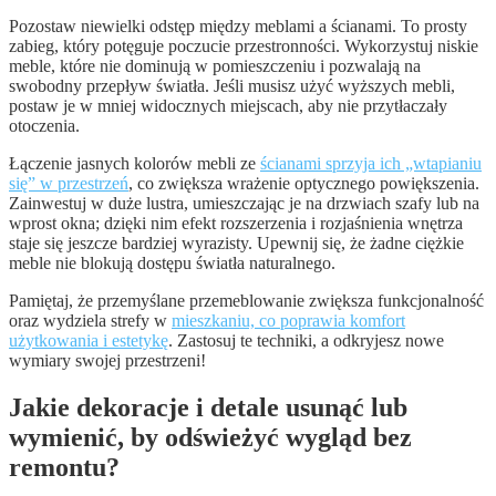
Pozostaw niewielki odstęp między meblami a ścianami. To prosty
zabieg, który potęguje poczucie przestronności. Wykorzystuj niskie
meble, które nie dominują w pomieszczeniu i pozwalają na
swobodny przepływ światła. Jeśli musisz użyć wyższych mebli,
postaw je w mniej widocznych miejscach, aby nie przytłaczały
otoczenia.
Łączenie jasnych kolorów mebli ze
ścianami sprzyja ich „wtapianiu
się” w przestrzeń
, co zwiększa wrażenie optycznego powiększenia.
Zainwestuj w duże lustra, umieszczając je na drzwiach szafy lub na
wprost okna; dzięki nim efekt rozszerzenia i rozjaśnienia wnętrza
staje się jeszcze bardziej wyrazisty. Upewnij się, że żadne ciężkie
meble nie blokują dostępu światła naturalnego.
Pamiętaj, że przemyślane przemeblowanie zwiększa funkcjonalność
oraz wydziela strefy w
mieszkaniu, co poprawia komfort
użytkowania i estetykę
. Zastosuj te techniki, a odkryjesz nowe
wymiary swojej przestrzeni!
Jakie dekoracje i detale usunąć lub
wymienić, by odświeżyć wygląd bez
remontu?