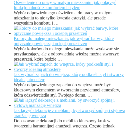
Oświetlenie do pracy w małym mieszkaniu: jak połączyć
funkcjonalność z komfortem i stylem
Wybór odpowiedniego oświetlenia do pracy w małym
mieszkaniu to nie tylko kwestia estetyki, ale przede
wszystkim komfortu i …
Kolory do małego mieszkania: jak wybrać barwy, które
optycznie powiększą i ocieplą przestrzeń
Wybór kolorów do małego mieszkania może wydawać się
przytłaczający, ale z odpowiednią wiedzą można stworzyć
przestrzeń, która będzie …
Jak wybrać zapach do wnętrza, który podkreśli styl i stworzy
idealną atmosferę
Wybór odpowiedniego zapachu do wnętrza może być
kluczowym elementem w tworzeniu przyjemnej atmosfery,
która odzwierciedla styl Twojego domu. …
Jak łączyć dekoracje z meblami, by stworzyć spójną i stylową
aranżację wnętrza
Dopasowanie dekoracji do mebli to kluczowy krok w
tworzeniu harmonijnej aranżacji wnętrza. Często jednak