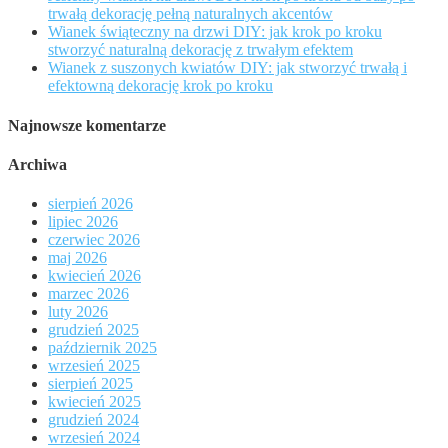
trwałą dekorację pełną naturalnych akcentów
Wianek świąteczny na drzwi DIY: jak krok po kroku
stworzyć naturalną dekorację z trwałym efektem
Wianek z suszonych kwiatów DIY: jak stworzyć trwałą i
efektowną dekorację krok po kroku
Najnowsze komentarze
Archiwa
sierpień 2026
lipiec 2026
czerwiec 2026
maj 2026
kwiecień 2026
marzec 2026
luty 2026
grudzień 2025
październik 2025
wrzesień 2025
sierpień 2025
kwiecień 2025
grudzień 2024
wrzesień 2024