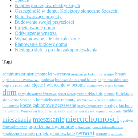
Naprawy sprzętów elektrycznych
Oszczędność w domu. Kolektory słoneczne Szczecin
Biura tworzące projekty
Budowanie swojej przyszłości
Projektowanie domu
Odświeżenie wnętrza
Wynajmowane, ale ubezpieczone
Planowanie budowy domu
Niedługo ślub, a po nim zakup mieszkania
Tagi
administrator nieruchomości warszawa
bramy
aranżacje
beton na ścianę
ogrodzenia warszawa
budowa
budowa domu pod klucz
cegła rozbiórkowa
cięcie i wiercenie w betonie
cegła z rozbiórki
diamentowe cięcie betonu
dom
Kolektory
domy drewniane Warszawa
drzwi wewnętrzne bielsko biała
internet
kompleksowe remonty warszawa
słoneczne Szczecin
kostka brukowa
kosze gabionowe zgrzewane
kredyty
betonowa
kuchnie
kredyt hipoteczny
meble
na wymiar Warszawa
kuchnie na zamówienie warszawa
kupno mieszkania
nieruchomości
mieszkanie
mieszkania
ogniwa
ogrodzenia z gabionów
fotowoltaiczne
ogłoszenia
panele fotowoltaiczne
remont
projekty budowlane
producent basenów
remonty
remonty