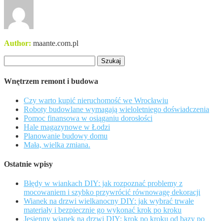
Author:
maante.com.pl
Szukaj:
Wnętrzem remont i budowa
Czy warto kupić nieruchomość we Wrocławiu
Roboty budowlane wymagają wieloletniego doświadczenia
Pomoc finansowa w osiąganiu dorosłości
Hale magazynowe w Łodzi
Planowanie budowy domu
Mała, wielka zmiana.
Ostatnie wpisy
Błędy w wiankach DIY: jak rozpoznać problemy z
mocowaniem i szybko przywrócić równowagę dekoracji
Wianek na drzwi wielkanocny DIY: jak wybrać trwałe
materiały i bezpiecznie go wykonać krok po kroku
Jesienny wianek na drzwi DIY: krok po kroku od bazy po