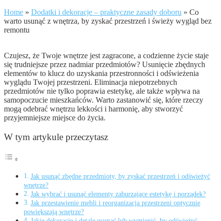
Home
»
Dodatki i dekoracje – praktyczne zasady doboru
»
Co
warto usunąć z wnętrza, by zyskać przestrzeń i świeży wygląd bez
remontu
Czujesz, że Twoje wnętrze jest zagracone, a codzienne życie staje
się trudniejsze przez nadmiar przedmiotów? Usunięcie zbędnych
elementów to klucz do uzyskania przestronności i odświeżenia
wyglądu Twojej przestrzeni. Eliminacja niepotrzebnych
przedmiotów nie tylko poprawia estetykę, ale także wpływa na
samopoczucie mieszkańców. Warto zastanowić się, które rzeczy
mogą odebrać wnętrzu lekkości i harmonię, aby stworzyć
przyjemniejsze miejsce do życia.
W tym artykule przeczytasz
Jak usunąć zbędne przedmioty, by zyskać przestrzeń i odświeżyć
wnętrze?
Jak wybrać i usunąć elementy zaburzające estetykę i porządek?
Jak przestawienie mebli i reorganizacja przestrzeni optycznie
powiększają wnętrze?
Jakie dekoracje i detale usunąć lub wymienić, by odświeżyć