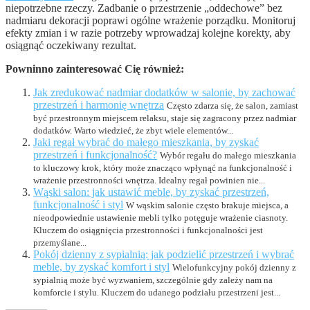
niepotrzebne rzeczy. Zadbanie o przestrzenie „oddechowe” bez
nadmiaru dekoracji poprawi ogólne wrażenie porządku. Monitoruj
efekty zmian i w razie potrzeby wprowadzaj kolejne korekty, aby
osiągnąć oczekiwany rezultat.
Powninno zainteresować Cię również:
Jak zredukować nadmiar dodatków w salonie, by zachować
przestrzeń i harmonię wnętrza
Często zdarza się, że salon, zamiast
być przestronnym miejscem relaksu, staje się zagracony przez nadmiar
dodatków. Warto wiedzieć, że zbyt wiele elementów...
Jaki regał wybrać do małego mieszkania, by zyskać
przestrzeń i funkcjonalność?
Wybór regału do małego mieszkania
to kluczowy krok, który może znacząco wpłynąć na funkcjonalność i
wrażenie przestronności wnętrza. Idealny regał powinien nie...
Wąski salon: jak ustawić meble, by zyskać przestrzeń,
funkcjonalność i styl
W wąskim salonie często brakuje miejsca, a
nieodpowiednie ustawienie mebli tylko potęguje wrażenie ciasnoty.
Kluczem do osiągnięcia przestronności i funkcjonalności jest
przemyślane...
Pokój dzienny z sypialnią: jak podzielić przestrzeń i wybrać
meble, by zyskać komfort i styl
Wielofunkcyjny pokój dzienny z
sypialnią może być wyzwaniem, szczególnie gdy zależy nam na
komforcie i stylu. Kluczem do udanego podziału przestrzeni jest...