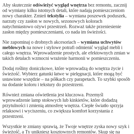
Aby skutecznie
odświeżyć wygląd wnętrza
bez remontu, zacznij
od wymiany kilku istotnych detali, które nadają pomieszczeniom
nowy charakter. Zmień
tekstylia
– wymiana poszewek poduszek,
narzuty czy zasłon w nowych, sezonowych kolorach
natychmiastowo ożywi przestrzeń. Rozważ także przeniesienie
zasłon między pomieszczeniami, co nada im świeżości.
Nie zapominaj o drobnych akcesoriach –
wymiana uchwytów
meblowych
na nowe i stylowe potrafi odmienić wygląd mebli i
całego wnętrza. Wprowadzenie prostych, ale efektownych zmian w
takich detalach wzmocni wrażenie harmonii w pomieszczeniu.
Dodaj rośliny doniczkowe, które wprowadzą do wnętrza życie i
świeżość. Wybierz gatunki łatwe w pielęgnacji, które mogą być
ustawione wszędzie – na półkach czy parapetach. To szybki sposób
na dodanie koloru i tekstury do przestrzeni.
Również zmiana oświetlenia jest kluczowa. Przemyśl
wprowadzenie lamp stołowych lub kinkietów, które dodadzą
przytulności i zmienią atmosferę wnętrza. Ciepłe światło sprzyja
relaksowi i wyciszeniu, co zwiększa komfort korzystania z
przestrzeni.
Wszystkie te zmiany sprawią, że Twoje wnętrze zyska nowy szyk i
świeżość, a Ty unikniesz kosztownych remontów. Skup się na