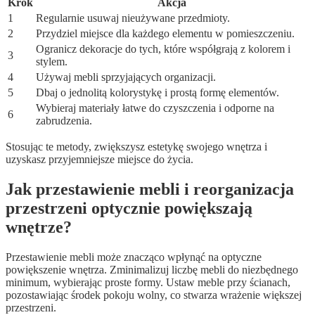
Krok
Akcja
1
Regularnie usuwaj nieużywane przedmioty.
2
Przydziel miejsce dla każdego elementu w pomieszczeniu.
Ogranicz dekoracje do tych, które współgrają z kolorem i
3
stylem.
4
Używaj mebli sprzyjających organizacji.
5
Dbaj o jednolitą kolorystykę i prostą formę elementów.
Wybieraj materiały łatwe do czyszczenia i odporne na
6
zabrudzenia.
Stosując te metody, zwiększysz estetykę swojego wnętrza i
uzyskasz przyjemniejsze miejsce do życia.
Jak przestawienie mebli i reorganizacja
przestrzeni optycznie powiększają
wnętrze?
Przestawienie mebli może znacząco wpłynąć na optyczne
powiększenie wnętrza. Zminimalizuj liczbę mebli do niezbędnego
minimum, wybierając proste formy. Ustaw meble przy ścianach,
pozostawiając środek pokoju wolny, co stwarza wrażenie większej
przestrzeni.