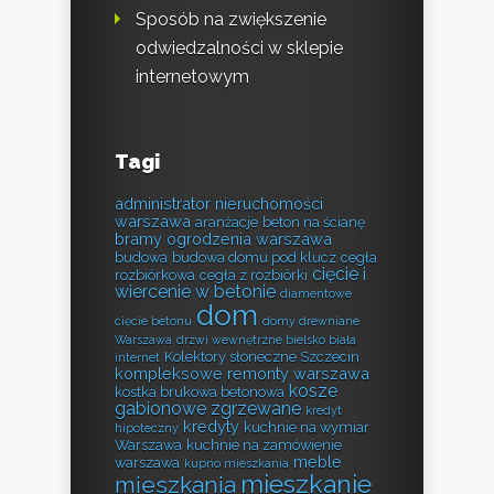
Sposób na zwiększenie
odwiedzalności w sklepie
internetowym
Tagi
administrator nieruchomości
warszawa
aranżacje
beton na ścianę
bramy ogrodzenia warszawa
budowa
budowa domu pod klucz
cegła
cięcie i
rozbiórkowa
cegła z rozbiórki
wiercenie w betonie
diamentowe
dom
cięcie betonu
domy drewniane
Warszawa
drzwi wewnętrzne bielsko biała
Kolektory słoneczne Szczecin
internet
kompleksowe remonty warszawa
kosze
kostka brukowa betonowa
gabionowe zgrzewane
kredyt
kredyty
kuchnie na wymiar
hipoteczny
Warszawa
kuchnie na zamówienie
meble
warszawa
kupno mieszkania
mieszkanie
mieszkania