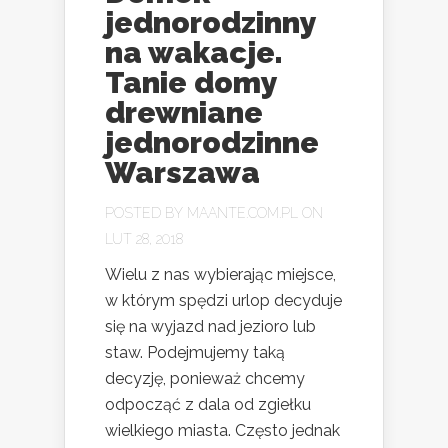
jednorodzinny
na wakacje.
Tanie domy
drewniane
jednorodzinne
Warszawa
POSTED BY
MAANTE.COM.PL
ON
LUT 28, 2018
Wielu z nas wybierając miejsce,
w którym spędzi urlop decyduje
się na wyjazd nad jezioro lub
staw. Podejmujemy taką
decyzję, ponieważ chcemy
odpocząć z dala od zgiełku
wielkiego miasta. Często jednak