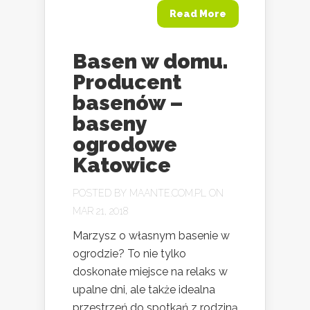
Read More
Basen w domu.
Producent
basenów –
baseny
ogrodowe
Katowice
POSTED BY
MAANTE.COM.PL
ON
MAR 21, 2018
Marzysz o własnym basenie w
ogrodzie? To nie tylko
doskonałe miejsce na relaks w
upalne dni, ale także idealna
przestrzeń do spotkań z rodziną