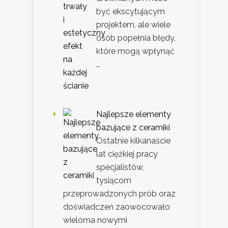
być ekscytującym
projektem, ale wiele
osób popełnia błędy,
które mogą wpłynąć
…
Najlepsze elementy
bazujące z ceramiki
Ostatnie kilkanaście
lat ciężkiej pracy
specjalistów,
tysiącom
przeprowadzonych prób oraz
doświadczeń zaowocowało
wieloma nowymi