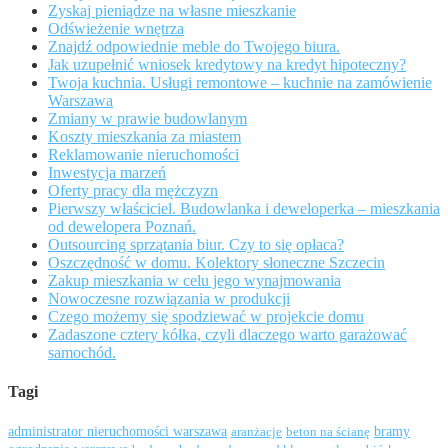
Zyskaj pieniądze na własne mieszkanie
Odświeżenie wnętrza
Znajdź odpowiednie meble do Twojego biura.
Jak uzupełnić wniosek kredytowy na kredyt hipoteczny?
Twoja kuchnia. Usługi remontowe – kuchnie na zamówienie
Warszawa
Zmiany w prawie budowlanym
Koszty mieszkania za miastem
Reklamowanie nieruchomości
Inwestycja marzeń
Oferty pracy dla mężczyzn
Pierwszy właściciel. Budowlanka i deweloperka – mieszkania
od dewelopera Poznań.
Outsourcing sprzątania biur. Czy to się opłaca?
Oszczędność w domu. Kolektory słoneczne Szczecin
Zakup mieszkania w celu jego wynajmowania
Nowoczesne rozwiązania w produkcji
Czego możemy się spodziewać w projekcie domu
Zadaszone cztery kółka, czyli dlaczego warto garażować
samochód.
Tagi
administrator nieruchomości warszawa
bramy
aranżacje
beton na ścianę