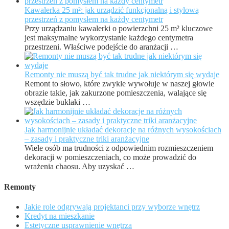
Kawalerka 25 m²: jak urządzić funkcjonalną i stylową
przestrzeń z pomysłem na każdy centymetr
Przy urządzaniu kawalerki o powierzchni 25 m² kluczowe
jest maksymalne wykorzystanie każdego centymetra
przestrzeni. Właściwe podejście do aranżacji …
Remonty nie muszą być tak trudne jak niektórym się wydaje
Remont to słowo, które zwykle wywołuje w naszej głowie
obrazie takie, jak zakurzone pomieszczenia, walające się
wszędzie bukłaki …
Jak harmonijnie układać dekoracje na różnych wysokościach
– zasady i praktyczne triki aranżacyjne
Wiele osób ma trudności z odpowiednim rozmieszczeniem
dekoracji w pomieszczeniach, co może prowadzić do
wrażenia chaosu. Aby uzyskać …
Remonty
Jakie role odgrywają projektanci przy wyborze wnętrz
Kredyt na mieszkanie
Estetyczne usprawnienie wnętrza