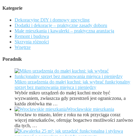
Kategorie
Dekoracyjne DIY i domowy upcycling
Dodatki i dekoracje – praktyczne zasady doboru
Małe mieszkania i kawalerki – praktyczna aranżacja
Remont i budowa
Skrzynia różności
Wnętrze
Poradnik
Mikro urządzenia do małej kuchni: jak wybrać funkcjonalny
sprzęt bez marnowania miejsca i pieniędzy
Wybór mikro urządzeń do małej kuchni może być
wyzwaniem, zwłaszcza gdy przestrzeń jest ograniczona, a
każda złotówka ma …
Wrocławskie mieszkania
Wrocław to miasto, które z roku na rok przyciąga coraz
więcej mieszkańców, oferując bogactwo możliwości zarówno
dla tych, …