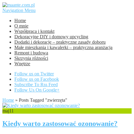
Navigation Menu
Home
O mnie
Współpraca i kontakt
Dekoracyjne DIY i domowy upcycling
Dodatki i dekoracje – praktyczne zasady doboru
Małe mieszkania i kawalerki – praktyczna aranżacja
Remont i budowa
Skrzynia różności
Wnętrze
Follow us on Twitter
Follow us on Facebook
Subscribe To Rss Feed
Follow Us On Google+
Home
»
Posts Tagged
"
zwierzęta"
maj
11
Kiedy warto zastosować ozonowanie?