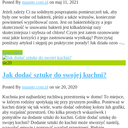
Posted By
maante.com.pl
on maj 11, 2021
Jeżeli zależy Ci na solidnym posprzątaniu pomieszczeń tak, aby
były one wolne od bakterii, pleśni a także wirusów, koniecznie
powinieneś wypróbować ozon. Jest on bakteriobójczy a jego
skuteczność w usuwaniu bakterii jest kilkadziesiąt razy
skuteczniejsza i szybsza od chloru! Czym jest zatem ozonowanie
oraz jakie korzyści z jego zastosowania wynikają? Przeczytaj
poniższy artykuł i sięgnij po praktyczne porady! Jak działa ozon –...
Read More
sie
20
Jak dodać sztukę do swojej kuchni?
Posted By
maante.com.pl
on sie 20, 2020
Kuchnia jest najbardziej ruchliwą przestrzenią w domu! To miejsce,
w którym rodziny spotykają się przy pysznym posiłku. Ponieważ w
kuchni dzieje się tak wiele, warto dodać odrobinę koloru lub grafiki,
aby rozjaśnić przestrzeń. Oto kilka prostych wskazówek i
pomysłów na dodanie sztuki do kuchni. Gdzie dodać sztukę do
swojej kuchni? Dodanie sztuki do kuchni może stworzyć nastrój,
wywołać emocje i poprawić wygląd przestrzeni. Pięknie...