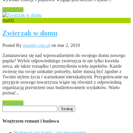
Read More
mar
02
Zwierzak w domu
Posted By
maante.com.pl
on mar 2, 2019
Zastanawiasz się nad wprowadzeniem do swojego domu nowego
pupila? Wybór odpowiedniego zwierzęcia to nie tylko kwestia
serca, ale także rozsądku i przemyślenia wielu aspektów. Każde
zwierzę ma swoje unikalne potrzeby, które muszą być zgodne z
Twoim stylem życia i warunkami mieszkalnymi. Przygotowanie na
przyjęcie nowego towarzysza wiąże się również z odpowiednią
organizacją przestrzeni oraz budżetowaniem wydatków. Warto
poznać...
Read More
Szukaj:
Wnętrzem remont i budowa
Budować czy kupić – oto jest pytanie!