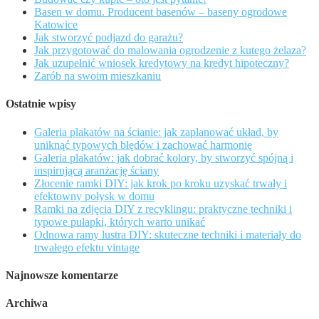
Basen w domu. Producent basenów – baseny ogrodowe
Katowice
Jak stworzyć podjazd do garażu?
Jak przygotować do malowania ogrodzenie z kutego żelaza?
Jak uzupełnić wniosek kredytowy na kredyt hipoteczny?
Zarób na swoim mieszkaniu
Ostatnie wpisy
Galeria plakatów na ścianie: jak zaplanować układ, by
uniknąć typowych błędów i zachować harmonię
Galeria plakatów: jak dobrać kolory, by stworzyć spójną i
inspirującą aranżację ściany
Złocenie ramki DIY: jak krok po kroku uzyskać trwały i
efektowny połysk w domu
Ramki na zdjęcia DIY z recyklingu: praktyczne techniki i
typowe pułapki, których warto unikać
Odnowa ramy lustra DIY: skuteczne techniki i materiały do
trwałego efektu vintage
Najnowsze komentarze
Archiwa