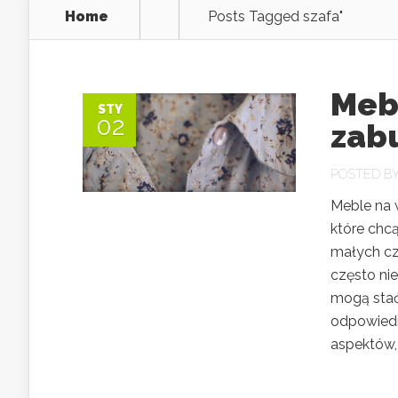
Home
Posts Tagged
szafa"
Meb
STY
02
zab
POSTED B
Meble na 
które chc
małych cz
często ni
mogą stać
odpowiedn
aspektów, 