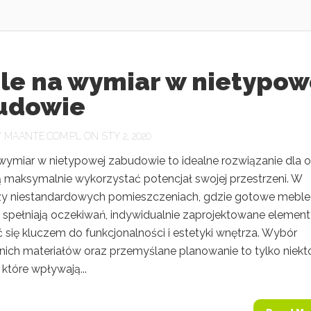
le na wymiar w nietypow
udowie
Y
MAANTE.COM.PL
ON STY 2, 2020
wymiar w nietypowej zabudowie to idealne rozwiązanie dla o
ą maksymalnie wykorzystać potencjał swojej przestrzeni. W
y niestandardowych pomieszczeniach, gdzie gotowe meble
e spełniają oczekiwań, indywidualnie zaprojektowane elemen
 się kluczem do funkcjonalności i estetyki wnętrza. Wybór
ich materiałów oraz przemyślane planowanie to tylko niekt
które wpływają...