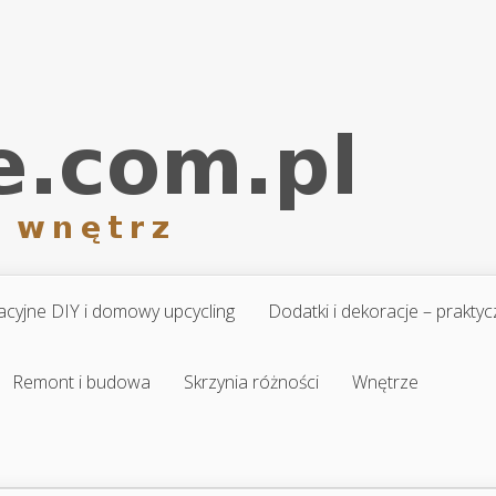
cyjne DIY i domowy upcycling
Dodatki i dekoracje – prakt
Remont i budowa
Skrzynia różności
Wnętrze