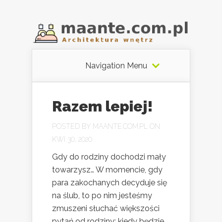
Navigation Menu
Razem lepiej!
POSTED BY
MAANTE.COM.PL
ON
KWI 30, 2020
Gdy do rodziny dochodzi mały
towarzysz… W momencie, gdy
para zakochanych decyduje się
na ślub, to po nim jesteśmy
zmuszeni słuchać większości
pytań od rodziny: kiedy będzie