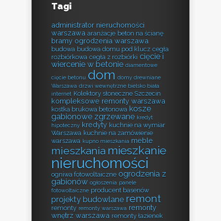
Tagi
administrator nieruchomości
warszawa
aranżacje
beton na ścianę
bramy ogrodzenia warszawa
budowa
budowa domu pod klucz
cegła
cięcie i
rozbiórkowa
cegła z rozbiórki
wiercenie w betonie
diamentowe
dom
cięcie betonu
domy drewniane
Warszawa
drzwi wewnętrzne bielsko biała
Kolektory słoneczne Szczecin
internet
kompleksowe remonty warszawa
kosze
kostka brukowa betonowa
gabionowe zgrzewane
kredyt
kredyty
kuchnie na wymiar
hipoteczny
Warszawa
kuchnie na zamówienie
meble
warszawa
kupno mieszkania
mieszkanie
mieszkania
nieruchomości
ogrodzenia z
ogniwa fotowoltaiczne
gabionów
ogłoszenia
panele
producent basenów
fotowoltaiczne
remont
projekty budowlane
remonty
remonty
remonty warszawa
wnętrz warszawa
remonty łazienek