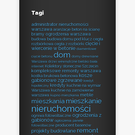
Tagi
administrator nieruchomości
warszawa
aranżacje
beton na ścianę
bramy ogrodzenia warszawa
budowa
budowa domu pod klucz
cegła
cięcie i
rozbiórkowa
cegła z rozbiórki
wiercenie w betonie
diamentowe
dom
cięcie betonu
domy drewniane
Warszawa
drzwi wewnętrzne bielsko biała
Kolektory słoneczne Szczecin
internet
kompleksowe remonty warszawa
kosze
kostka brukowa betonowa
gabionowe zgrzewane
kredyt
kredyty
kuchnie na wymiar
hipoteczny
Warszawa
kuchnie na zamówienie
meble
warszawa
kupno mieszkania
mieszkanie
mieszkania
nieruchomości
ogrodzenia z
ogniwa fotowoltaiczne
gabionów
ogłoszenia
panele
producent basenów
fotowoltaiczne
remont
projekty budowlane