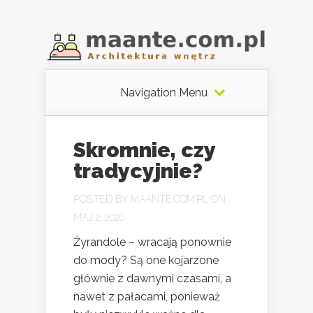
Navigation Menu
Skromnie, czy
tradycyjnie?
POSTED BY
MAANTE.COM.PL
ON
MAJ 2, 2020
Żyrandole – wracają ponownie
do mody? Są one kojarzone
głównie z dawnymi czasami, a
nawet z pałacami, ponieważ