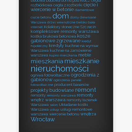
budowa
budowa domu pod klucz
cegła
cięcie i
rozbiórkowa
cegła z rozbiórki
wiercenie w betonie
diamentowe
dom
cięcie betonu
domy drewniane
Warszawa
drzwi wewnętrzne bielsko biała
Kolektory słoneczne Szczecin
internet
kompleksowe remonty warszawa
kosze
kostka brukowa betonowa
gabionowe zgrzewane
kredyt
kredyty
kuchnie na wymiar
hipoteczny
Warszawa
kuchnie na zamówienie
meble
warszawa
kupno mieszkania
mieszkanie
mieszkania
nieruchomości
ogrodzenia z
ogniwa fotowoltaiczne
gabionów
ogłoszenia
panele
producent basenów
fotowoltaiczne
remont
projekty budowlane
remonty
remonty
remonty warszawa
wnętrz warszawa
remonty łazienek
Warszawa
Układanie kostki
salon
Warszawa
usługi remontowe
usługi
wnętrza
warszawa
wiercenie betonu
Wrocław