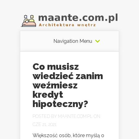
Navigation Menu
Co musisz
wiedzieć zanim
weźmiesz
kredyt
hipoteczny?
POSTED BY
MAANTE.COM.PL
ON
CZE 21, 2021
Większość osób, które myślą o