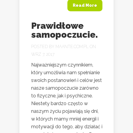
Read More
Prawidłowe
samopoczucie.
POSTED BY
MAANTE.COM.PL
ON
WRZ 7, 2017
Najważniejszym czynnikiem,
który umożliwia nam spełnianie
swoich postanowień i celów jest
nasze samopoczucie zarówno
to fizyczne, jak i psychiczne.
Niestety bardzo często w
naszym życiu pojawiają się dni,
w których mamy mniej energii i
motywacji do tego, aby działać i