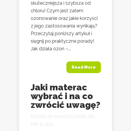
skuteczniejsza i szybsza od
chloru! Czym jest zatem
ozonowanie oraz jakie korzyści
z jego zastosowania wynikają?
Przeczytaj poniższy artykuł i
sięgnij po praktyczne porady!
Jak działa ozon –...
Read More
Jaki materac
wybrać i na co
zwrócić uwagę?
POSTED BY
MAANTE.COM.PL
ON
KWI 11, 2021