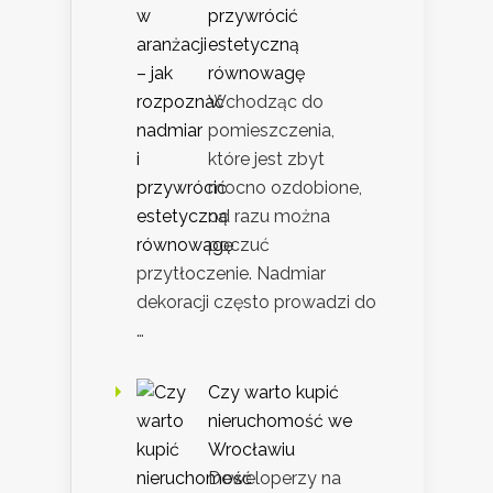
przywrócić
estetyczną
równowagę
Wchodząc do
pomieszczenia,
które jest zbyt
mocno ozdobione,
od razu można
poczuć
przytłoczenie. Nadmiar
dekoracji często prowadzi do
…
Czy warto kupić
nieruchomość we
Wrocławiu
Deweloperzy na