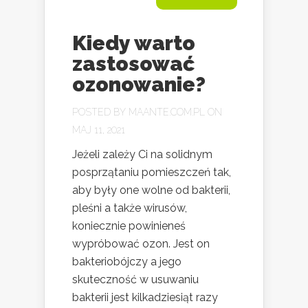
Kiedy warto
zastosować
ozonowanie?
POSTED BY
MAANTE.COM.PL
ON
MAJ 11, 2021
Jeżeli zależy Ci na solidnym
posprzątaniu pomieszczeń tak,
aby były one wolne od bakterii,
pleśni a także wirusów,
koniecznie powinieneś
wypróbować ozon. Jest on
bakteriobójczy a jego
skuteczność w usuwaniu
bakterii jest kilkadziesiąt razy