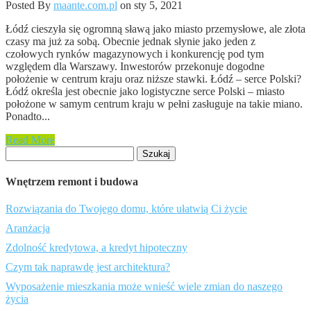
Posted By
maante.com.pl
on sty 5, 2021
Łódź cieszyła się ogromną sławą jako miasto przemysłowe, ale złota
czasy ma już za sobą. Obecnie jednak słynie jako jeden z
czołowych rynków magazynowych i konkurencję pod tym
względem dla Warszawy. Inwestorów przekonuje dogodne
położenie w centrum kraju oraz niższe stawki. Łódź – serce Polski?
Łódź określa jest obecnie jako logistyczne serce Polski – miasto
położone w samym centrum kraju w pełni zasługuje na takie miano.
Ponadto...
Read More
Szukaj:
Wnętrzem remont i budowa
Rozwiązania do Twojego domu, które ułatwią Ci życie
Aranżacja
Zdolność kredytowa, a kredyt hipoteczny
Czym tak naprawdę jest architektura?
Wyposażenie mieszkania może wnieść wiele zmian do naszego
życia