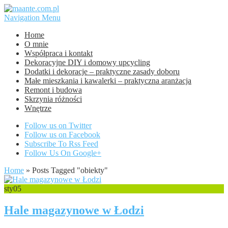
Navigation Menu
Home
O mnie
Współpraca i kontakt
Dekoracyjne DIY i domowy upcycling
Dodatki i dekoracje – praktyczne zasady doboru
Małe mieszkania i kawalerki – praktyczna aranżacja
Remont i budowa
Skrzynia różności
Wnętrze
Follow us on Twitter
Follow us on Facebook
Subscribe To Rss Feed
Follow Us On Google+
Home
»
Posts Tagged
"
obiekty"
sty
05
Hale magazynowe w Łodzi