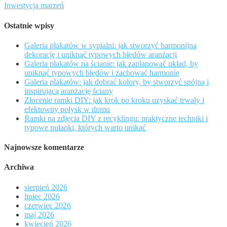
Inwestycja marzeń
Ostatnie wpisy
Galeria plakatów w sypialni: jak stworzyć harmonijną
dekorację i uniknąć typowych błędów aranżacji
Galeria plakatów na ścianie: jak zaplanować układ, by
uniknąć typowych błędów i zachować harmonię
Galeria plakatów: jak dobrać kolory, by stworzyć spójną i
inspirującą aranżację ściany
Złocenie ramki DIY: jak krok po kroku uzyskać trwały i
efektowny połysk w domu
Ramki na zdjęcia DIY z recyklingu: praktyczne techniki i
typowe pułapki, których warto unikać
Najnowsze komentarze
Archiwa
sierpień 2026
lipiec 2026
czerwiec 2026
maj 2026
kwiecień 2026