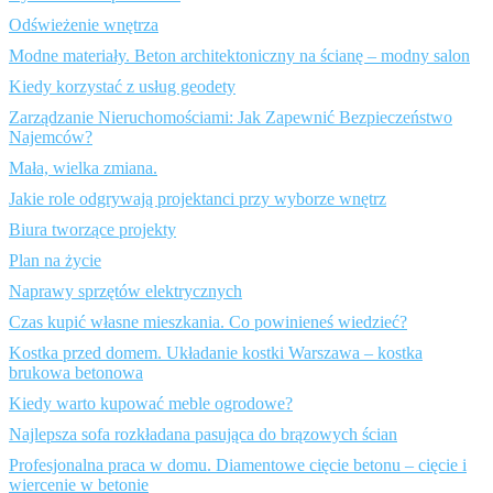
Odświeżenie wnętrza
Modne materiały. Beton architektoniczny na ścianę – modny salon
Kiedy korzystać z usług geodety
Zarządzanie Nieruchomościami: Jak Zapewnić Bezpieczeństwo
Najemców?
Mała, wielka zmiana.
Jakie role odgrywają projektanci przy wyborze wnętrz
Biura tworzące projekty
Plan na życie
Naprawy sprzętów elektrycznych
Czas kupić własne mieszkania. Co powinieneś wiedzieć?
Kostka przed domem. Układanie kostki Warszawa – kostka
brukowa betonowa
Kiedy warto kupować meble ogrodowe?
Najlepsza sofa rozkładana pasująca do brązowych ścian
Profesjonalna praca w domu. Diamentowe cięcie betonu – cięcie i
wiercenie w betonie