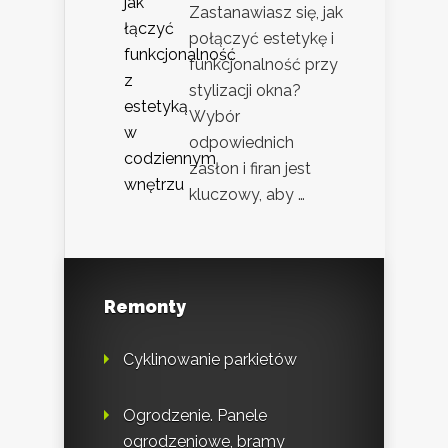
Zastanawiasz się, jak
połączyć estetykę i
funkcjonalność przy
stylizacji okna?
Wybór
odpowiednich
zasłon i firan jest
kluczowy, aby …
Remonty
Cyklinowanie parkietów
Ogrodzenie. Panele
ogrodzeniowe, bramy