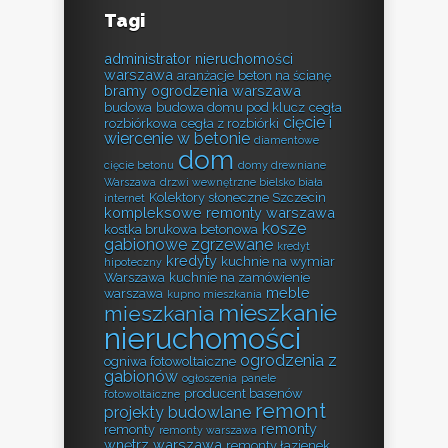
Tagi
administrator nieruchomości
warszawa
aranżacje
beton na ścianę
bramy ogrodzenia warszawa
budowa
budowa domu pod klucz
cegła
cięcie i
rozbiórkowa
cegła z rozbiórki
wiercenie w betonie
diamentowe
dom
cięcie betonu
domy drewniane
Warszawa
drzwi wewnętrzne bielsko biała
Kolektory słoneczne Szczecin
internet
kompleksowe remonty warszawa
kosze
kostka brukowa betonowa
gabionowe zgrzewane
kredyt
kredyty
kuchnie na wymiar
hipoteczny
Warszawa
kuchnie na zamówienie
meble
warszawa
kupno mieszkania
mieszkanie
mieszkania
nieruchomości
ogrodzenia z
ogniwa fotowoltaiczne
gabionów
ogłoszenia
panele
producent basenów
fotowoltaiczne
remont
projekty budowlane
remonty
remonty
remonty warszawa
wnętrz warszawa
remonty łazienek