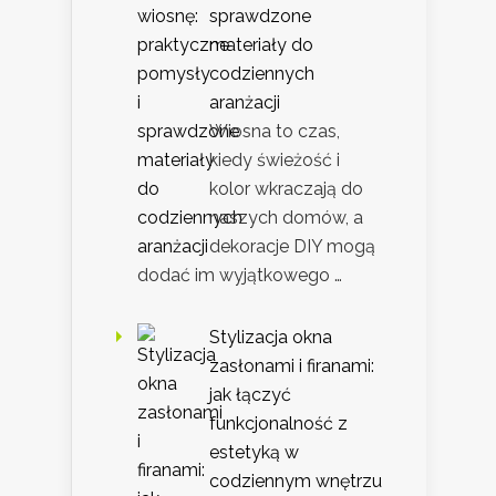
sprawdzone
materiały do
codziennych
aranżacji
Wiosna to czas,
kiedy świeżość i
kolor wkraczają do
naszych domów, a
dekoracje DIY mogą
dodać im wyjątkowego …
Stylizacja okna
zasłonami i firanami:
jak łączyć
funkcjonalność z
estetyką w
codziennym wnętrzu