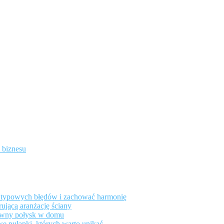
a biznesu
ąć typowych błędów i zachować harmonię
rującą aranżację ściany
towny połysk w domu
we pułapki, których warto unikać