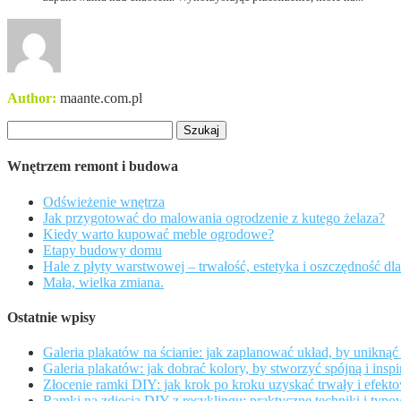
Author:
maante.com.pl
Szukaj:
Wnętrzem remont i budowa
Odświeżenie wnętrza
Jak przygotować do malowania ogrodzenie z kutego żelaza?
Kiedy warto kupować meble ogrodowe?
Etapy budowy domu
Hale z płyty warstwowej – trwałość, estetyka i oszczędność dl
Mała, wielka zmiana.
Ostatnie wpisy
Galeria plakatów na ścianie: jak zaplanować układ, by unikn
Galeria plakatów: jak dobrać kolory, by stworzyć spójną i inspi
Złocenie ramki DIY: jak krok po kroku uzyskać trwały i efek
Ramki na zdjęcia DIY z recyklingu: praktyczne techniki i typo