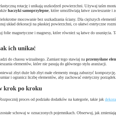
 elastyczną rotację i unikają uszkodzeń powierzchni. Używaj taśm mo
także
haczyki samoprzylepne
, które umożliwiają łatwe zawieszanie i 
ielokrotne mocowanie bez uszkadzania ściany. Dla cięższych element
uj układ dekoracji na płaskiej powierzchni, co ułatwi estetyczne rozmi
folie magnetyczne i magnesy, które również są łatwe do usunięcia. T
jak ich unikać
wadzi do chaosu wizualnego. Zamiast tego stawiaj na
przemyślane ele
szania elementów, które nie pasują do głównego stylu aranżacji.
nieważ zbyt duże lub zbyt małe elementy mogą zaburzyć kompozycję
miar i ogranicz liczbę elementów, aby zachować estetyczny porządek
ów krok po kroku
ozpocznij proces od podziału dodatków na kategorie, takie jak
dekorac
zostałe schowaj w oznaczonych pojemnikach. Obserwuj, jak zmieniają 