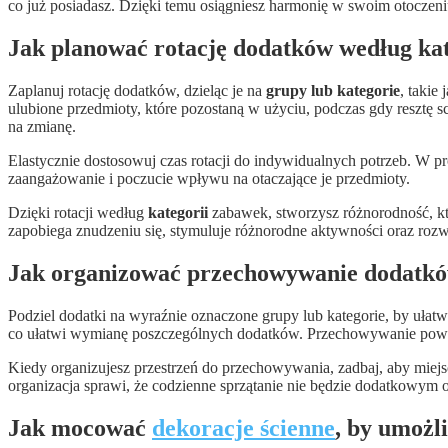
co już posiadasz. Dzięki temu osiągniesz harmonię w swoim otoczeniu
Jak planować rotację dodatków według kate
Zaplanuj rotację dodatków, dzieląc je na
grupy lub kategorie
, takie
ulubione przedmioty, które pozostaną w użyciu, podczas gdy resztę 
na zmianę.
Elastycznie dostosowuj czas rotacji do indywidualnych potrzeb. W p
zaangażowanie i poczucie wpływu na otaczające je przedmioty.
Dzięki rotacji według
kategorii
zabawek, stworzysz różnorodność, kt
zapobiega znudzeniu się, stymuluje różnorodne aktywności oraz rozwó
Jak organizować przechowywanie dodatków
Podziel dodatki na wyraźnie oznaczone grupy lub kategorie, by ułat
co ułatwi wymianę poszczególnych dodatków. Przechowywanie powin
Kiedy organizujesz przestrzeń do przechowywania, zadbaj, aby miejsc
organizacja sprawi, że codzienne sprzątanie nie będzie dodatkowym
Jak mocować
dekoracje ścienne
, by umożl