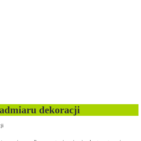
nadmiaru dekoracji
ji