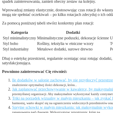
spadek zainteresowania, zamień obecny zestaw na kolejny.
Wprowadzaj zmiany elastycznie, dostosowując czas rotacji do własn
mogą nie spełniać oczekiwań – po kilku rotacjach zdecyduj o ich od
Za pomocą poniższej tabeli stwórz konkretny plan rotacji:
Kategoria
Dodatki
Styl minimalistyczny
Minimalistyczne poduszki, dekoracje ścienne
U
Styl boho
Rośliny, tekstylia w etniczne wzory
T
Styl industrialny
Metalowe dodatki, surowe drewno
P
Dbaj o estetykę przestrzeni, regularnie oceniając oraz rotując dodatk
satysfakcjonująca.
Powninno zainteresować Cię również:
Ile dodatków w salonie zachować, by nie przytłoczyć przestrz
znalezienie optymalnej ilości dekoracji, która...
Jak zaplanować przechowywanie w kawalerce, by maksymalnie
przemyślanej organizacji. Aby maksymalnie wykorzystać każdy centymetr,
Triki na porządek wizualny w małym mieszkaniu – jak zyskać
harmonię, warto skupić się na ograniczeniu widocznych przedmiotów oraz
Sprytne schowki w małym mieszkaniu: jak maksymalnie wykor
zapanowania nad chaosem. Wykorzystując przestrzenie, które na...