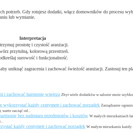
ych potrzeb. Gdy rotujesz dodatki, włącz domowników do procesu wybo
daniu lub wymianie.
Interpretacja
trzymuj prostotę i czystość aranżacji.
wórz przytulną, kolorową przestrzeń.
odkreślaj surowość i funkcjonalność.
i, aby uniknąć zagracenia i zachować świeżość aranżacji. Zastosuj ten p
eni i zachować harmonię wnętrza
Zbyt wiele dodatków w salonie może szybko s
 wykorzystać każdy centymetr i zachować porządek
Zarządzanie ograni
 warto zacząć od...
 harmonię bez nadmiaru przedmiotów i kosztów
W małych mieszkaniach łat
...
zystać każdy centymetr i zachować porządek
W małym mieszkaniu każdy c