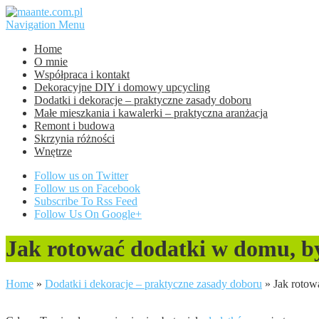
Navigation Menu
Home
O mnie
Współpraca i kontakt
Dekoracyjne DIY i domowy upcycling
Dodatki i dekoracje – praktyczne zasady doboru
Małe mieszkania i kawalerki – praktyczna aranżacja
Remont i budowa
Skrzynia różności
Wnętrze
Follow us on Twitter
Follow us on Facebook
Subscribe To Rss Feed
Follow Us On Google+
Jak rotować dodatki w domu, b
Home
»
Dodatki i dekoracje – praktyczne zasady doboru
»
Jak rotow