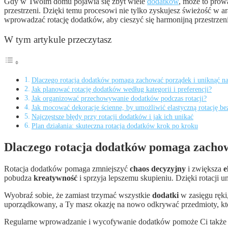
Gdy w Twoim domu pojawia się zbyt wiele
dodatków
, może to prow
przestrzeni. Dzięki temu procesowi nie tylko zyskujesz świeżość w ar
wprowadzać rotację dodatków, aby cieszyć się harmonijną przestrzen
W tym artykule przeczytasz
Dlaczego rotacja dodatków pomaga zachować porządek i uniknąć n
Jak planować rotację dodatków według kategorii i preferencji?
Jak organizować przechowywanie dodatków podczas rotacji?
Jak mocować dekoracje ścienne, by umożliwić elastyczną rotację be
Najczęstsze błędy przy rotacji dodatków i jak ich unikać
Plan działania: skuteczna rotacja dodatków krok po kroku
Dlaczego rotacja dodatków pomaga zacho
Rotacja dodatków pomaga zmniejszyć
chaos decyzyjny
i zwiększa
e
pobudza
kreatywność
i sprzyja lepszemu skupieniu. Dzięki rotacji un
Wyobraź sobie, że zamiast trzymać wszystkie
dodatki
w zasięgu ręki
uporządkowany, a Ty masz okazję na nowo odkrywać przedmioty, któ
Regularne wprowadzanie i wycofywanie dodatków pomoże Ci także ogr