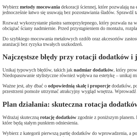
Wybierz
metody mocowania
dekoracji ściennej, które pozwalają na
jednocześnie łatwo się usuwają bez pozostawiania śladów. Sprawdź 
Rozważ wykorzystanie plastra samoprzylepnego, który pozwala na w
obciążać ściany nadmiernie. Przed przystąpieniem do montażu, rozplan
Do szybkiego mocowania metalowych ozdób oraz akcesoriów zastosuj 
aranżacji bez ryzyka trwałych uszkodzeń.
Najczęstsze błędy przy rotacji dodatków i 
Unikaj typowych błędów, takich jak
nadmiar dodatków
, który pro
Niedopasowanie stylistyczne również wpływa na estetykę – unikaj mie
Ważne jest, aby dbać o
odpowiednią skalę i proporcje
dodatków, po
przestrzeni pomoże utrzymać atrakcyjny wygląd wnętrza. Wprowadź u
Plan działania: skuteczna rotacja dodatk
Wdrażaj skuteczną
rotację dodatków
zgodnie z poniższym planem. R
które będą stałym punktem odniesienia.
Wybierz z kategorii pierwszą partię dodatków do wprowadzenia, a po