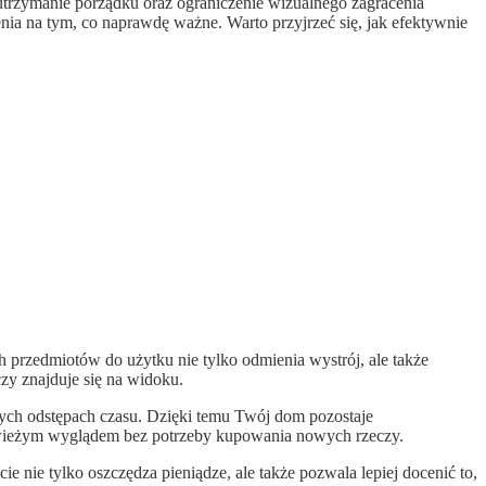
 utrzymanie porządku oraz ograniczenie wizualnego zagracenia
enia na tym, co naprawdę ważne. Warto przyjrzeć się, jak efektywnie
przedmiotów do użytku nie tylko odmienia wystrój, ale także
czy znajduje się na widoku.
onych odstępach czasu. Dzięki temu Twój dom pozostaje
 świeżym wyglądem bez potrzeby kupowania nowych rzeczy.
ie tylko oszczędza pieniądze, ale także pozwala lepiej docenić to,