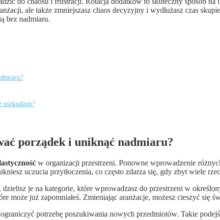
adzić do chaosu i frustracji. Rotacja dodatków to skuteczny sposób na
anżacji, ale także zmniejszasz chaos decyzyjny i wydłużasz czas skupi
ią bez nadmiaru.
admiaru?
z uszkodzeń?
wać porządek i uniknąć nadmiaru?
lastyczność
w organizacji przestrzeni. Ponowne wprowadzenie różnych 
ikniesz uczucia przytłoczenia, co często zdarza się, gdy zbyt wiele rze
, dzielisz je na kategorie, które wprowadzasz do przestrzeni w określ
re może już zapomniałeś. Zmieniając aranżacje, możesz cieszyć się
aniczyć potrzebę poszukiwania nowych przedmiotów. Takie podejście n