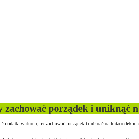
y zachować porządek i uniknąć 
ać dodatki w domu, by zachować porządek i uniknąć nadmiaru dekorac