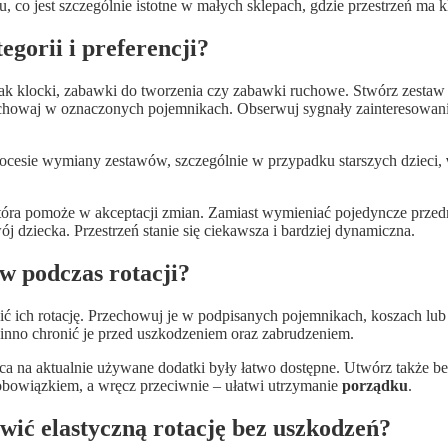
, co jest szczególnie istotne w małych sklepach, gdzie przestrzeń ma 
gorii i preferencji?
 jak klocki, zabawki do tworzenia czy zabawki ruchowe. Stwórz zestaw
schowaj w oznaczonych pojemnikach. Obserwuj sygnały zainteresowania 
rocesie wymiany zestawów, szczególnie w przypadku starszych dzieci,
óra pomoże w akceptacji zmian. Zamiast wymieniać pojedyncze przedmi
j dziecka. Przestrzeń stanie się ciekawsza i bardziej dynamiczna.
 podczas rotacji?
wić ich rotację. Przechowuj je w podpisanych pojemnikach, koszach lub
no chronić je przed uszkodzeniem oraz zabrudzeniem.
a na aktualnie używane dodatki były łatwo dostępne. Utwórz także bez
 obowiązkiem, a wręcz przeciwnie – ułatwi utrzymanie
porządku
.
iwić elastyczną rotację bez uszkodzeń?