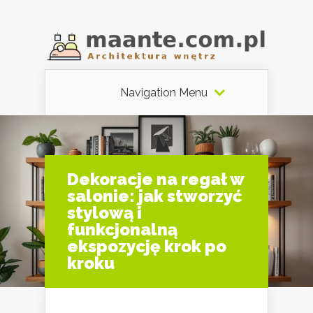
Navigation Menu
Dekoracje na regał w
salonie: jak stworzyć
stylową i
funkcjonalną
ekspozycję krok po
kroku