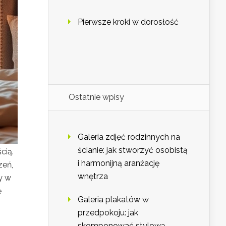
Pierwsze kroki w dorosłość
Ostatnie wpisy
Galeria zdjęć rodzinnych na
ścianie: jak stworzyć osobistą
cią.
i harmonijną aranżację
zeń,
wnętrza
y w
ę
Galeria plakatów w
przedpokoju: jak
skomponować stylową