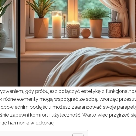
zwaniem, gdy próbujesz połączyć estetykę z funkcjonalnoś
jak różne elementy mogą współgrać ze sobą, tworząc przestr
Przy odpowiednim podejściu możesz zaaranżować swoje parapet
eśnie zapewni komfort i użyteczność. Warto więc przyjrzeć si
nąć harmonię w dekoracji.