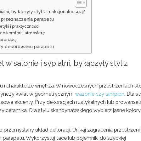
lni, by łączyły styl z funkcjonalnością?
i przeznaczenia parapetu
tyki i praktyczności
ące komfort i atmosferę
aranżacji
zy dekorowaniu parapetu
et w
salonie i sypialni, by łączyły styl
z
lu i charakterze wnętrza. W nowoczesnych przestrzeniach sto
jedynczy kwiat w geometrycznym
wazonie czy lampion
. Dla st
sowe akcenty. Przy dekoracjach rustykalnych lub prowansal
czy ceramika. Dla stylu skandynawskiego wybierz jasne kolory 
o przemyślany układ dekoracji. Unikaj zagracenia przestrzeni 
parapetu. Wykorzystuj tace lub pojemniki do szybkiej