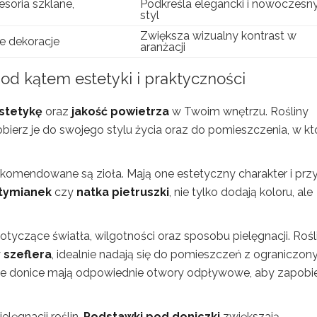
soria szklane,
Podkreśla elegancki i nowoczesn
styl
Zwiększa wizualny kontrast w
e dekoracje
aranżacji
pod kątem estetyki i praktyczności
stetykę
oraz
jakość powietrza
w Twoim wnętrzu. Rośliny
Dobierz je do swojego stylu życia oraz do pomieszczenia, w k
ekomendowane są zioła. Mają one estetyczny charakter i prz
tymianek
czy
natka pietruszki
, nie tylko dodają koloru, ale
tyczące światła, wilgotności oraz sposobu pielęgnacji. Rośl
y
szeflera
, idealnie nadają się do pomieszczeń z ograniczo
, że donice mają odpowiednie otwory odpływowe, aby zapobi
lęgnacji roślin.
Podstawki pod doniczki
zwiększają