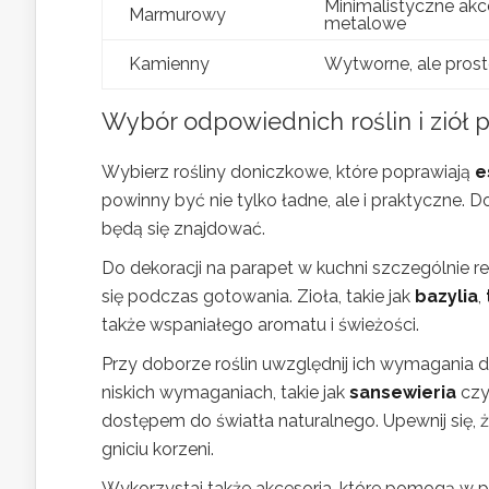
Minimalistyczne akce
Marmurowy
metalowe
Kamienny
Wytworne, ale prost
Wybór odpowiednich roślin i ziół 
Wybierz rośliny doniczkowe, które poprawiają
e
powinny być nie tylko ładne, ale i praktyczne. 
będą się znajdować.
Do dekoracji na parapet w kuchni szczególnie r
się podczas gotowania. Zioła, takie jak
bazylia
,
także wspaniałego aromatu i świeżości.
Przy doborze roślin uwzględnij ich wymagania do
niskich wymaganiach, takie jak
sansewieria
cz
dostępem do światła naturalnego. Upewnij się
gniciu korzeni.
Wykorzystaj także akcesoria, które pomogą w pie