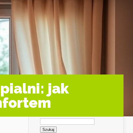
pialni: jak
omfortem
Szukaj: