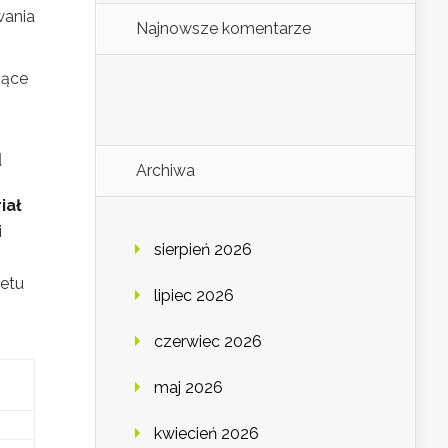
wania
Najnowsze komentarze
jące
u
Archiwa
iał
i
sierpień 2026
petu
lipiec 2026
czerwiec 2026
maj 2026
kwiecień 2026