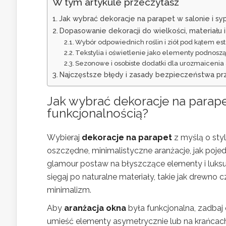
W tym artykule przeczytasz
Jak wybrać dekoracje na parapet w salonie i sypia
Dopasowanie dekoracji do wielkości, materiału 
Wybór odpowiednich roślin i ziół pod kątem este
Tekstylia i oświetlenie jako elementy podnosz
Sezonowe i osobiste dodatki dla urozmaicenia 
Najczęstsze błędy i zasady bezpieczeństwa pr
Jak wybrać dekoracje na parap
funkcjonalnością?
Wybieraj
dekoracje na parapet
z myślą o sty
oszczędne, minimalistyczne aranżacje, jak po
glamour postaw na błyszczące elementy i luksu
sięgaj po naturalne materiały, takie jak drewno 
minimalizm.
Aby
aranżacja okna
była funkcjonalna, zadbaj 
umieść elementy asymetrycznie lub na krańcach 