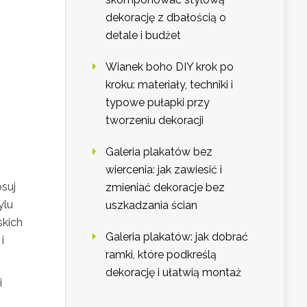
dekorację z dbałością o
detale i budżet
Wianek boho DIY krok po
kroku: materiały, techniki i
typowe pułapki przy
tworzeniu dekoracji
Galeria plakatów bez
wiercenia: jak zawiesić i
suj
zmieniać dekoracje bez
ylu
uszkadzania ścian
skich
Galeria plakatów: jak dobrać
i
ramki, które podkreślą
dekorację i ułatwią montaż
i