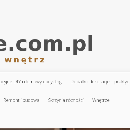
cyjne DIY i domowy upcycling
Dodatki i dekoracje – prakt
Remont i budowa
Skrzynia różności
Wnętrze