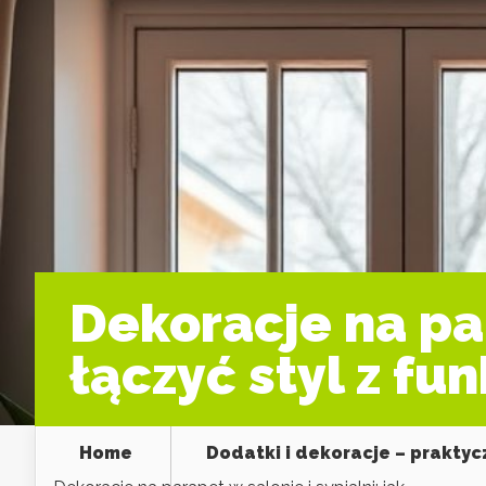
Dekoracje na par
łączyć styl z fu
Home
Dodatki i dekoracje – prakty