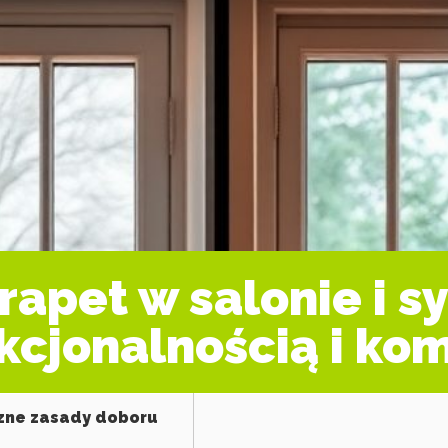
apet w salonie i sy
nkcjonalnością i k
czne zasady doboru