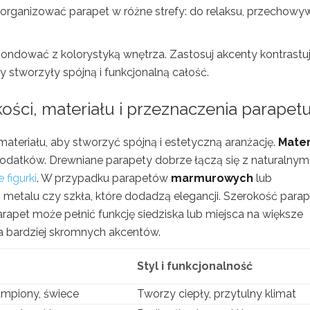
zorganizować parapet w różne strefy: do relaksu, przechowy
ondować z kolorystyką wnętrza. Zastosuj akcenty kontrastu
 stworzyły spójną i funkcjonalną całość.
ości, materiału i przeznaczenia parapet
ateriału, aby stworzyć spójną i estetyczną aranżację.
Mater
datków. Drewniane parapety dobrze łączą się z naturalnym
 figurki
. W przypadku parapetów
marmurowych
lub
z metalu czy szkła, które dodadzą elegancji. Szerokość para
rapet może pełnić funkcję siedziska lub miejsca na większe
 bardziej skromnych akcentów.
Styl i funkcjonalność
lampiony, świece
Tworzy ciepły, przytulny klimat