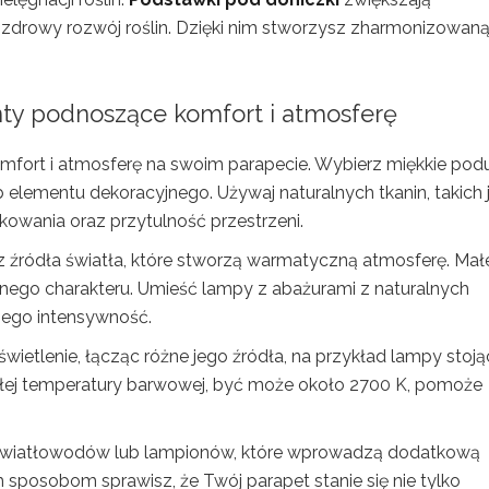
 zdrowy rozwój roślin. Dzięki nim stworzysz zharmonizowaną
enty podnoszące komfort i atmosferę
omfort i atmosferę na swoim parapecie. Wybierz miękkie podu
 elementu dekoracyjnego. Używaj naturalnych tkanin, takich 
kowania oraz przytulność przestrzeni.
z źródła światła, które stworzą warmatyczną atmosferę. Mał
znego charakteru. Umieść lampy z abażurami z naturalnych
 jego intensywność.
etlenie, łącząc różne jego źródła, na przykład lampy stoją
łej temperatury barwowej, być może około 2700 K, pomoże
 światłowodów lub lampionów, które wprowadzą dodatkową
sposobom sprawisz, że Twój parapet stanie się nie tylko