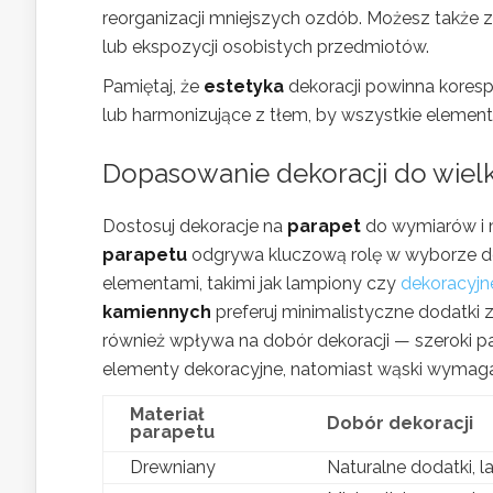
reorganizacji mniejszych ozdób. Możesz także 
lub ekspozycji osobistych przedmiotów.
Pamiętaj, że
estetyka
dekoracji powinna koresp
lub harmonizujące z tłem, by wszystkie elementy
Dopasowanie dekoracji do wielk
Dostosuj dekoracje na
parapet
do wymiarów i m
parapetu
odgrywa kluczową rolę w wyborze do
elementami, takimi jak lampiony czy
dekoracyjne
kamiennych
preferuj minimalistyczne dodatki 
również wpływa na dobór dekoracji — szeroki pa
elementy dekoracyjne, natomiast wąski wymaga
Materiał
Dobór dekoracji
parapetu
Drewniany
Naturalne dodatki, 