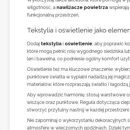
wilgotność, a
nawilżacze powietrza
wspierają
funkcjonalną przestrzeń.
Tekstylia i oświetlenie jako elem
Dodaj
tekstylia
i
oświetlenie
, aby poprawić k
które mogą pełnić rolę wygodnego siedziska lub
len i bawełna, co podniesie ogólny komfort użyt
Oświetlenie też ma kluczowe znaczenie; wybier
punktowe światła w sypialni nadadzą jej magic
materiałów, które rozpraszają światło i łagodzą
Aby wprowadzić harmonię, stosuj warstwowe oświ
wiszące oraz punktowe. Reguła dotycząca ciep
stworzyć przytulny nastrój w każdej przestrzeni.
Nie zapominaj o wykorzystaniu dekoracyjnych
atmosferę w wieczornych godzinach. Dzięki tym 