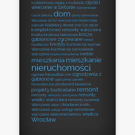
cięcie i
rozbiórkowa
cegła z rozbiórki
wiercenie w betonie
diamentowe
dom
cięcie betonu
domy drewniane
Warszawa
drzwi wewnętrzne bielsko biała
Kolektory słoneczne Szczecin
internet
kompleksowe remonty warszawa
kosze
kostka brukowa betonowa
gabionowe zgrzewane
kredyt
kredyty
kuchnie na wymiar
hipoteczny
Warszawa
kuchnie na zamówienie
meble
warszawa
kupno mieszkania
mieszkanie
mieszkania
nieruchomości
ogrodzenia z
ogniwa fotowoltaiczne
gabionów
ogłoszenia
panele
producent basenów
fotowoltaiczne
remont
projekty budowlane
remonty
remonty
remonty warszawa
wnętrz warszawa
remonty łazienek
Warszawa
Układanie kostki
salon
Warszawa
usługi remontowe
usługi
wnętrza
warszawa
wiercenie betonu
Wrocław