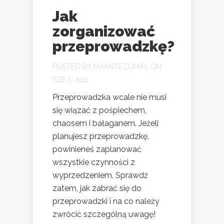
Jak
zorganizować
przeprowadzkę?
POSTED BY
MAANTE.COM.PL
ON
CZE 1, 2021
Przeprowadzka wcale nie musi
się wiązać z pośpiechem,
chaosem i bałaganem. Jeżeli
planujesz przeprowadzkę,
powinieneś zaplanować
wszystkie czynności z
wyprzedzeniem. Sprawdź
zatem, jak zabrać się do
przeprowadzki i na co należy
zwrócić szczególną uwagę!