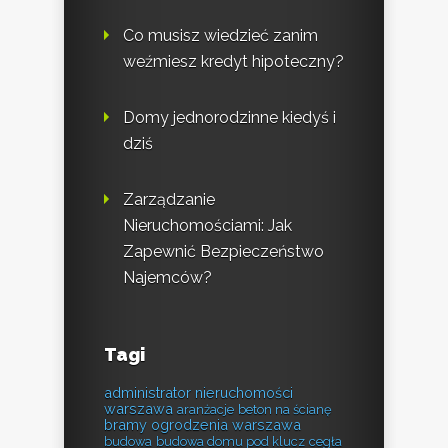
Co musisz wiedzieć zanim
weźmiesz kredyt hipoteczny?
Domy jednorodzinne kiedyś i
dziś
Zarządzanie
Nieruchomościami: Jak
Zapewnić Bezpieczeństwo
Najemców?
Tagi
administrator nieruchomości
warszawa
aranżacje
beton na ścianę
bramy ogrodzenia warszawa
budowa
budowa domu pod klucz
cegła