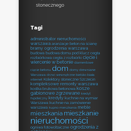
słonecznego
Tagi
administrator nieruchomości
warszawa
aranżacje
beton na ścianę
bramy ogrodzenia warszawa
budowa
budowa domu pod klucz
cegła
cięcie i
rozbiórkowa
cegła z rozbiórki
wiercenie w betonie
diamentowe
dom
cięcie betonu
domy drewniane
Warszawa
drzwi wewnętrzne bielsko biała
Kolektory słoneczne Szczecin
internet
kompleksowe remonty warszawa
kosze
kostka brukowa betonowa
gabionowe zgrzewane
kredyt
kredyty
kuchnie na wymiar
hipoteczny
Warszawa
kuchnie na zamówienie
meble
warszawa
kupno mieszkania
mieszkanie
mieszkania
nieruchomości
ogrodzenia z
ogniwa fotowoltaiczne