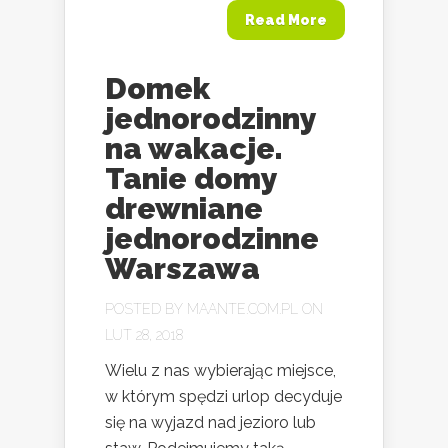
Read More
Domek
jednorodzinny
na wakacje.
Tanie domy
drewniane
jednorodzinne
Warszawa
POSTED BY
MAANTE.COM.PL
ON
LUT 28, 2018
Wielu z nas wybierając miejsce,
w którym spędzi urlop decyduje
się na wyjazd nad jezioro lub