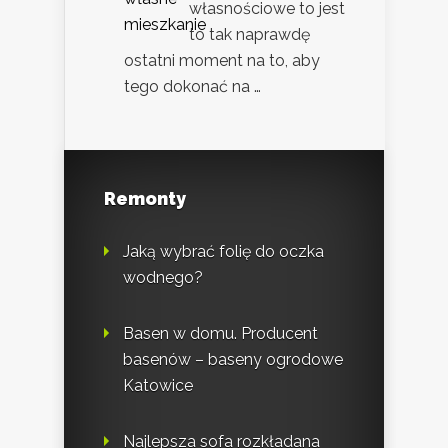
własnościowe to jest
to tak naprawdę
ostatni moment na to, aby
tego dokonać na …
Remonty
Jaką wybrać folię do oczka
wodnego?
Basen w domu. Producent
basenów – baseny ogrodowe
Katowice
Najlepsza sofa rozkładana