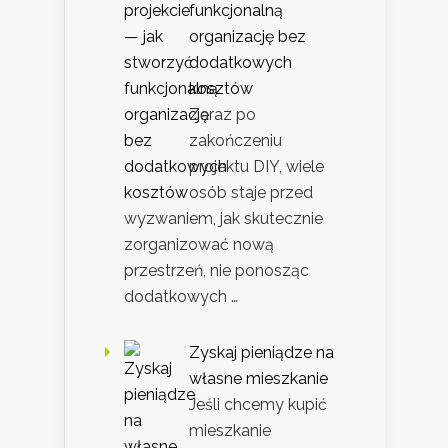
funkcjonalną
organizację bez
dodatkowych
kosztów
Zaraz po
zakończeniu
projektu DIY, wiele
osób staje przed
wyzwaniem, jak skutecznie
zorganizować nową
przestrzeń, nie ponosząc
dodatkowych …
Zyskaj pieniądze na
własne mieszkanie
Jeśli chcemy kupić
mieszkanie