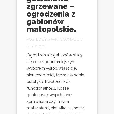
zgrzewane –
ogrodzenia z
gabionów
małopolskie.
POSTED BY
MAANTE.COM.PL
ON
STY 21, 2018
Ogrodzenia z gabionów stają
się coraz popularniejszym
wyborem wśród właścicieli
nieruchomości, łącząc w sobie
estetykę, trwałość oraz
funkcjonalność. Kosze
gabionowe, wypełnione
kamieniami czy innymi
materiałami, nie tylko stanowią