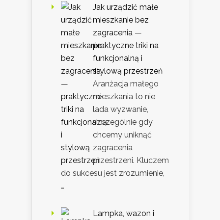
Jak urządzić małe
mieszkanie bez
zagracenia —
praktyczne triki na
funkcjonalną i
stylową przestrzeń
Aranżacja małego
mieszkania to nie
lada wyzwanie,
szczególnie gdy
chcemy uniknąć
zagracenia
przestrzeni. Kluczem
do sukcesu jest zrozumienie,
…
Lampka, wazon i