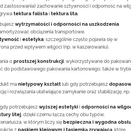
d zastosowania) zachowanie sztywności i odporność na wil
dgrywa
tektura falista
i
tektura lita
.
ebujesz
wytrzymałości i odporności na uszkodzenia
ma amortyzować obciążenia transportowe.
tywność
i
estetyka
; szczególnie często pojawia się w
chrona przed wpływem wilgoci (np. w kaszerowaniu).
zania o
prostszej konstrukcji
, wykorzystywane do pakowan
wać do podstawowego pakowania kartonowego, także w trybi
rodukt ma
nietypowy kształt
lub gdy potrzebujesz
dopasow
ję i rozwiązania ułatwiające zamykanie oraz stabilizację, np.
, gdy potrzebujesz
wyższej estetyki
i
odporności na wilgo
tury litej
, dzięki czemu łączą cechy obu typów.
cenariusza, w którym liczy się
bezpieczna i wygodna obsł
rukcje z
paskiem klejowym i tasiemką zrywającą
, które