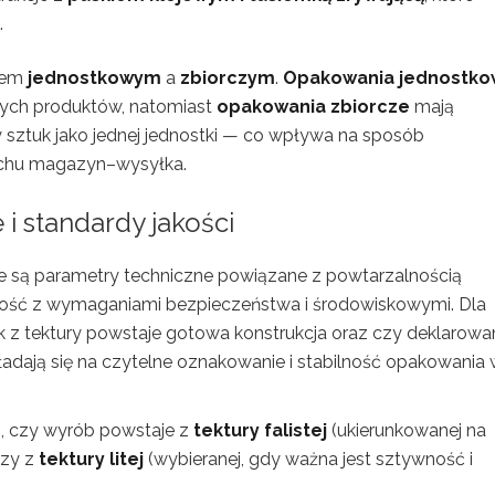
.
iem
jednostkowym
a
zbiorczym
.
Opakowania jednostk
ych produktów, natomiast
opakowania zbiorcze
mają
y sztuk jako jednej jednostki — co wpływa na sposób
cuchu magazyn–wysyłka.
i standardy jakości
e są parametry techniczne powiązane z powtarzalnością
ność z wymaganiami bezpieczeństwa i środowiskowymi. Dla
 jak z tektury powstaje gotowa konstrukcja oraz czy deklarow
ekładają się na czytelne oznakowanie i stabilność opakowania
o, czy wyrób powstaje z
tektury falistej
(ukierunkowanej na
czy z
tektury litej
(wybieranej, gdy ważna jest sztywność i