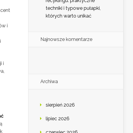
recyklingu: praktyczne
techniki i typowe pułapki,
ucent
których warto unikać
ów i
Najnowsze komentarze
i
 i
a,
Archiwa
sierpień 2026
ać
lipiec 2026
ną
ak
czerwiec 2026