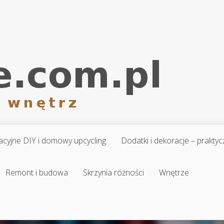
cyjne DIY i domowy upcycling
Dodatki i dekoracje – prakt
Remont i budowa
Skrzynia różności
Wnętrze