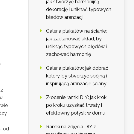
jak stworzyć harmonijną
dekorację i uniknąć typowych
błędów aranżacji
Galeria plakatów na ścianie:
jak zaplanować układ, by
uniknąć typowych błędów i
zachować harmonię
ń
Galeria plakatów: jak dobrać
kolory, by stworzyć spójną i
inspirującą aranżację ściany
az
Złocenie ramki DIY: jak krok
w.
po kroku uzyskać trwały i
awie
efektowny połysk w domu
ędzy
Ramki na zdjęcia DIY z
— od