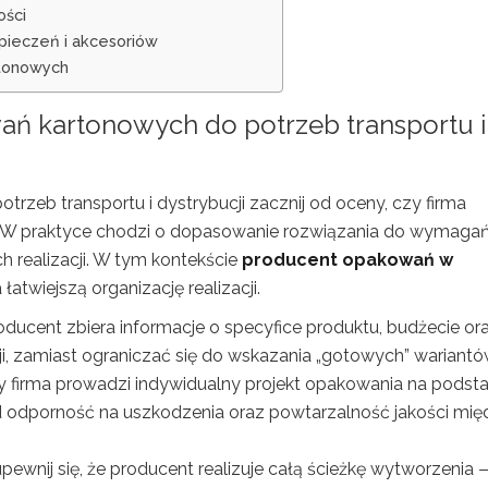
ości
pieczeń i akcesoriów
rtonowych
ń kartonowych do potrzeb transportu i
zeb transportu i dystrybucji zacznij od oceny, czy firma
”. W praktyce chodzi o dopasowanie rozwiązania do wymaga
h realizacji. W tym kontekście
producent opakowań w
twiejszą organizację realizacji.
ducent zbiera informacje o specyfice produktu, budżecie or
i, zamiast ograniczać się do wskazania „gotowych” wariantó
y firma prowadzi indywidualny projekt opakowania na podst
pod odporność na uszkodzenia oraz powtarzalność jakości mi
pewnij się, że producent realizuje całą ścieżkę wytworzenia 