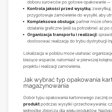
doboru surowców po gotowe opakowanie — wr
Kontrola jakości przed wysyłką:
zweryfikuj
przygotowuje zamówienie do wysyłki, aby ut
Kompleksowa obsługa:
partner może ofero
działania graficzne (jeśli są potrzebne), aż p
Organizacja transportu i realizacji:
sprawdź
dostosować realizację do trybu dystrybucji (n
Lokalizacja w pobliżu może ułatwiać organizację,
bieżące wsparcie, natomiast w pierwszej kolejn
projektu i realizacji zamówienia.
Jak wybrać typ opakowania kar
magazynowania
Dobór typu opakowania kartonowego zacznij od
produkt
podczas wysyłki i przechowywania: cz
jednostkę zbiorczą dla wielu produktów. Następ