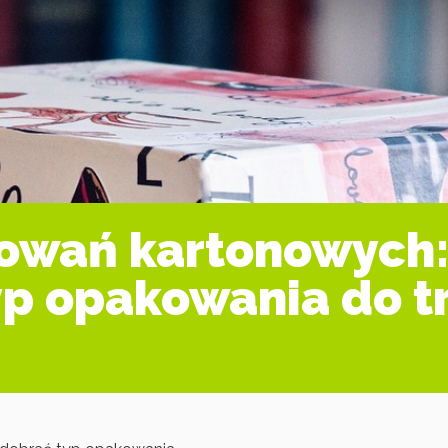
owań kartonowych:
typ opakowania do t