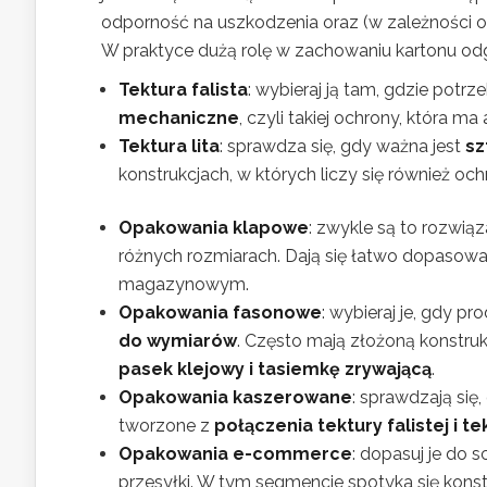
odporność na uszkodzenia oraz (w zależności o
W praktyce dużą rolę w zachowaniu kartonu o
Tektura falista
: wybieraj ją tam, gdzie potrz
mechaniczne
, czyli takiej ochrony, która 
Tektura lita
: sprawdza się, gdy ważna jest
sz
konstrukcjach, w których liczy się również o
Opakowania klapowe
: zwykle są to rozwią
różnych rozmiarach. Dają się łatwo dopaso
magazynowym.
Opakowania fasonowe
: wybieraj je, gdy p
do wymiarów
. Często mają złożoną konstrukc
pasek klejowy i tasiemkę zrywającą
.
Opakowania kaszerowane
: sprawdzają się
tworzone z
połączenia tektury falistej i tek
Opakowania e-commerce
: dopasuj je do s
przesyłki. W tym segmencie spotyka się konst