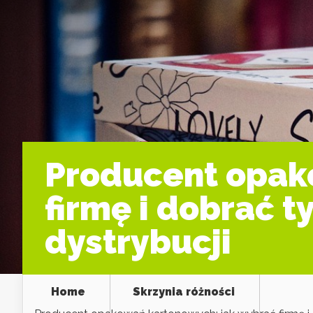
Producent opak
firmę i dobrać 
dystrybucji
Home
Skrzynia różności