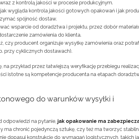
az z kontrolą jakości w procesie produkcyjnym.
, jak wygląda kontrola jakości gotowych opakowań i jak prod
rzymać spójność dostaw.
wać wsparcie od doradztwa i projektu, przez dobór materiał
o dostarczenie zamówienia do klienta.
, czy producent organizuje wysyłkę zamówienia oraz potraf
p. przy cyklicznych dostawach).
 na przykład przez łatwiejszą weryfikację przebiegu realizacji
ości istotne są kompetencje producenta na etapach doradztw
tonowego do warunków wysyłki i
 odpowiedzi na pytanie,
jak opakowanie ma zabezpiecz
y ma chronić pojedynczą sztukę, czy też ma tworzyć stabil
nie dopasuj konstrukcję do wymagań logistycznych, takich j