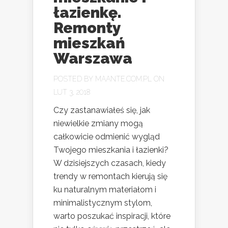
łazienkę.
Remonty
mieszkań
Warszawa
POSTED BY
MAANTE.COM.PL
ON
LUT 3, 2018
Czy zastanawiałeś się, jak
niewielkie zmiany mogą
całkowicie odmienić wygląd
Twojego mieszkania i łazienki?
W dzisiejszych czasach, kiedy
trendy w remontach kierują się
ku naturalnym materiałom i
minimalistycznym stylom,
warto poszukać inspiracji, które