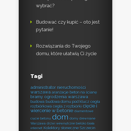
wybrać?
Budować czy kupić – oto jest
pytanie!
Rozwiązania do Twojego
domu, które ułatwią Ci życie
Tagi
administrator nieruchomości
warszawa
aranżacje
beton na ścianę
bramy ogrodzenia warszawa
budowa
budowa domu pod klucz
cegła
cięcie i
rozbiórkowa
cegła z rozbiórki
wiercenie w betonie
diamentowe
dom
cięcie betonu
domy drewniane
Warszawa
drzwi wewnętrzne bielsko biała
Kolektory słoneczne Szczecin
internet