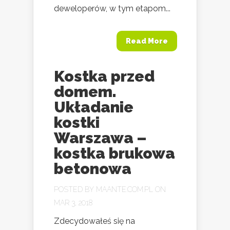
deweloperów, w tym etapom...
Read More
Kostka przed
domem.
Układanie
kostki
Warszawa –
kostka brukowa
betonowa
POSTED BY
MAANTE.COM.PL
ON
MAR 3, 2018
Zdecydowałeś się na