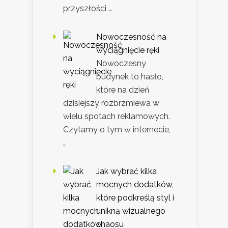
przyszłości …
Nowoczesność na
wyciągnięcie ręki
Nowoczesny
budynek to hasło,
które na dzień
dzisiejszy rozbrzmiewa w
wielu spotach reklamowych.
Czytamy o tym w internecie,
…
Jak wybrać kilka
mocnych dodatków,
które podkreślą styl i
unikną wizualnego
chaosu