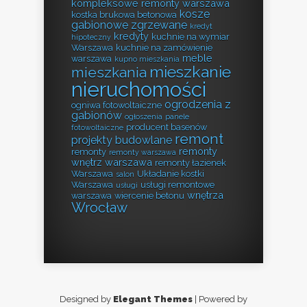
kompleksowe remonty warszawa
kosze
kostka brukowa betonowa
gabionowe zgrzewane
kredyt
kredyty
kuchnie na wymiar
hipoteczny
Warszawa
kuchnie na zamówienie
meble
warszawa
kupno mieszkania
mieszkanie
mieszkania
nieruchomości
ogrodzenia z
ogniwa fotowoltaiczne
gabionów
ogłoszenia
panele
producent basenów
fotowoltaiczne
remont
projekty budowlane
remonty
remonty
remonty warszawa
wnętrz warszawa
remonty łazienek
Warszawa
Układanie kostki
salon
Warszawa
usługi remontowe
usługi
wnętrza
warszawa
wiercenie betonu
Wrocław
Designed by
Elegant Themes
| Powered by