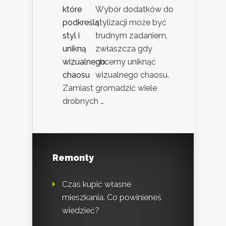
Wybór dodatków do
stylizacji może być
trudnym zadaniem,
zwłaszcza gdy
chcemy uniknąć
wizualnego chaosu.
Zamiast gromadzić wiele
drobnych …
Remonty
Czas kupić własne
mieszkania. Co powinieneś
wiedzieć?