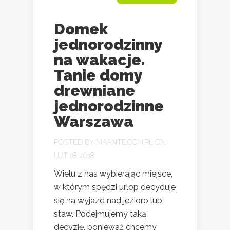
Domek
jednorodzinny
na wakacje.
Tanie domy
drewniane
jednorodzinne
Warszawa
POSTED BY
MAANTE.COM.PL
ON
LUT 28, 2018
Wielu z nas wybierając miejsce,
w którym spędzi urlop decyduje
się na wyjazd nad jezioro lub
staw. Podejmujemy taką
decyzję, ponieważ chcemy