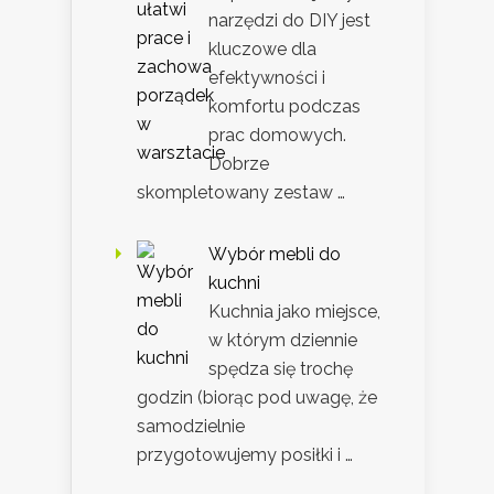
narzędzi do DIY jest
kluczowe dla
efektywności i
komfortu podczas
prac domowych.
Dobrze
skompletowany zestaw …
Wybór mebli do
kuchni
Kuchnia jako miejsce,
w którym dziennie
spędza się trochę
godzin (biorąc pod uwagę, że
samodzielnie
przygotowujemy posiłki i …