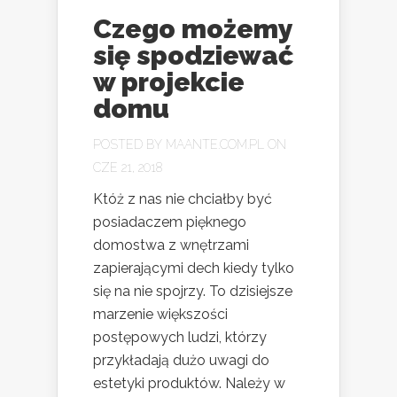
Czego możemy
się spodziewać
w projekcie
domu
POSTED BY
MAANTE.COM.PL
ON
CZE 21, 2018
Któż z nas nie chciałby być
posiadaczem pięknego
domostwa z wnętrzami
zapierającymi dech kiedy tylko
się na nie spojrzy. To dzisiejsze
marzenie większości
postępowych ludzi, którzy
przykładają dużo uwagi do
estetyki produktów. Należy w