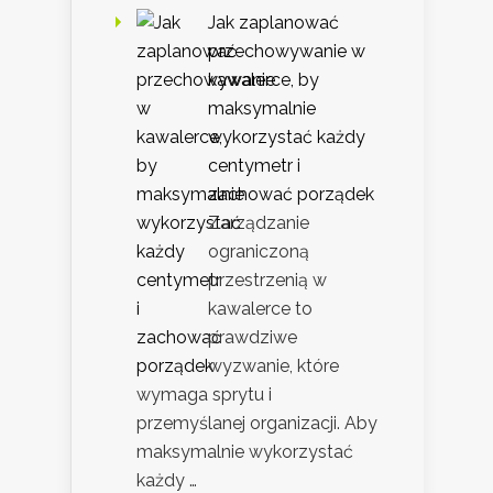
Jak zaplanować
przechowywanie w
kawalerce, by
maksymalnie
wykorzystać każdy
centymetr i
zachować porządek
Zarządzanie
ograniczoną
przestrzenią w
kawalerce to
prawdziwe
wyzwanie, które
wymaga sprytu i
przemyślanej organizacji. Aby
maksymalnie wykorzystać
każdy …