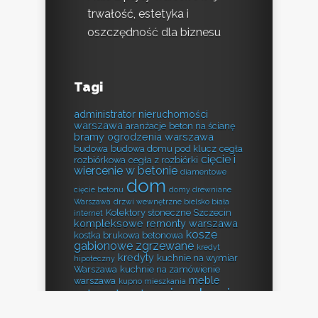
trwałość, estetyka i
oszczędność dla biznesu
Tagi
administrator nieruchomości
warszawa
aranżacje
beton na ścianę
bramy ogrodzenia warszawa
budowa
budowa domu pod klucz
cegła
cięcie i
rozbiórkowa
cegła z rozbiórki
wiercenie w betonie
diamentowe
dom
cięcie betonu
domy drewniane
Warszawa
drzwi wewnętrzne bielsko biała
Kolektory słoneczne Szczecin
internet
kompleksowe remonty warszawa
kosze
kostka brukowa betonowa
gabionowe zgrzewane
kredyt
kredyty
kuchnie na wymiar
hipoteczny
Warszawa
kuchnie na zamówienie
meble
warszawa
kupno mieszkania
mieszkanie
mieszkania
nieruchomości