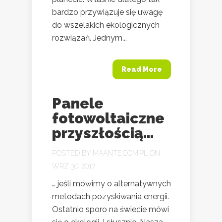
bardzo przywiązuje się uwagę
do wszelakich ekologicznych
rozwiązań. Jednym...
Read More
Panele
fotowoltaiczne
przyszłością…
POSTED BY
MAANTE.COM.PL
ON
WRZ 30, 2017
… jeśli mówimy o alternatywnych
metodach pozyskiwania energii.
Ostatnio sporo na świecie mówi