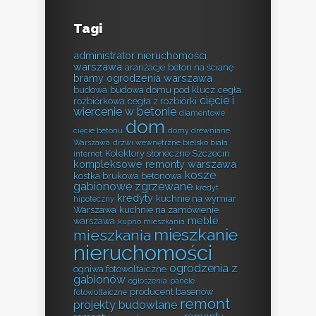
Tagi
administrator nieruchomości
warszawa
aranżacje
beton na ścianę
bramy ogrodzenia warszawa
budowa
budowa domu pod klucz
cegła
cięcie i
rozbiórkowa
cegła z rozbiórki
wiercenie w betonie
diamentowe
dom
cięcie betonu
domy drewniane
Warszawa
drzwi wewnętrzne bielsko biała
Kolektory słoneczne Szczecin
internet
kompleksowe remonty warszawa
kosze
kostka brukowa betonowa
gabionowe zgrzewane
kredyt
kredyty
kuchnie na wymiar
hipoteczny
Warszawa
kuchnie na zamówienie
meble
warszawa
kupno mieszkania
mieszkanie
mieszkania
nieruchomości
ogrodzenia z
ogniwa fotowoltaiczne
gabionów
ogłoszenia
panele
producent basenów
fotowoltaiczne
remont
projekty budowlane