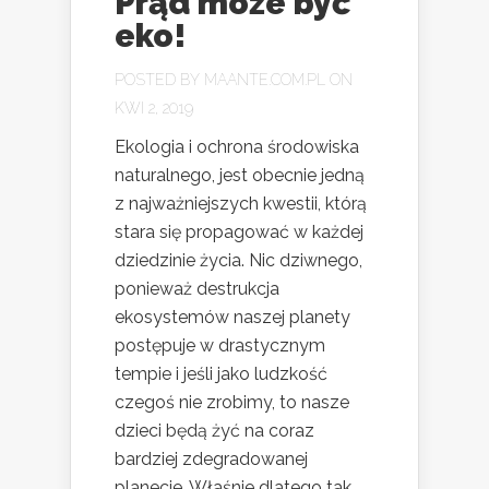
Prąd może być
eko!
POSTED BY
MAANTE.COM.PL
ON
KWI 2, 2019
Ekologia i ochrona środowiska
naturalnego, jest obecnie jedną
z najważniejszych kwestii, którą
stara się propagować w każdej
dziedzinie życia. Nic dziwnego,
ponieważ destrukcja
ekosystemów naszej planety
postępuje w drastycznym
tempie i jeśli jako ludzkość
czegoś nie zrobimy, to nasze
dzieci będą żyć na coraz
bardziej zdegradowanej
planecie. Właśnie dlatego tak